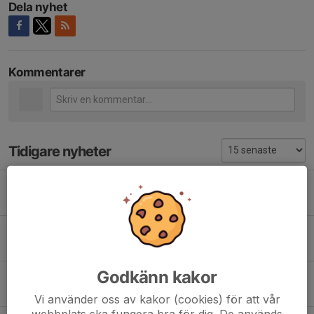
Dela nyhet
Kommentarer
Tidigare nyheter
Kalles Kaviar Cup 2026
29 jun, 21:40
0
Nytt för 2026 ✨
6 feb, 03:55
0
Godkänn kakor
Sista träning
19 jun 2025
0
Vi använder oss av kakor (cookies) för att vår
webbplats ska fungera bra för dig. De används