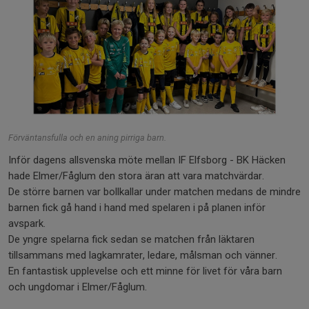
Förväntansfulla och en aning pirriga barn.
Inför dagens allsvenska möte mellan IF Elfsborg - BK Häcken
hade Elmer/Fåglum den stora äran att vara matchvärdar.
De större barnen var bollkallar under matchen medans de mindre
barnen fick gå hand i hand med spelaren i på planen inför
avspark.
De yngre spelarna fick sedan se matchen från läktaren
tillsammans med lagkamrater, ledare, målsman och vänner.
En fantastisk upplevelse och ett minne för livet för våra barn
och ungdomar i Elmer/Fåglum.