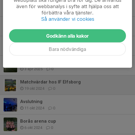
Sommaravslutning
även för webbanalys i syfte att hjälpa oss att
14 jun 2025
0
förbättra våra tjänster.
Så använder vi cookies
Hemma-premiär på Bergevi
12 maj 2025
0
Godkänn alla kakor
Cykel-träning 🚴🏻‍♀️
Bara nödvändiga
1 maj 2025
0
Äntligen gräspremiär
3 apr 2025
0
Matchvärdar hos IF Elfsborg
19 okt 2024
0
Avslutning
11 okt 2024
0
Borås arena cup
6 okt 2024
0