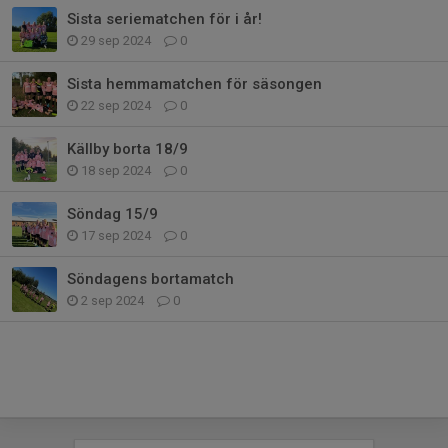
Sista seriematchen för i år!
29 sep 2024
0
Sista hemmamatchen för säsongen
22 sep 2024
0
Källby borta 18/9
18 sep 2024
0
Söndag 15/9
17 sep 2024
0
Söndagens bortamatch
2 sep 2024
0