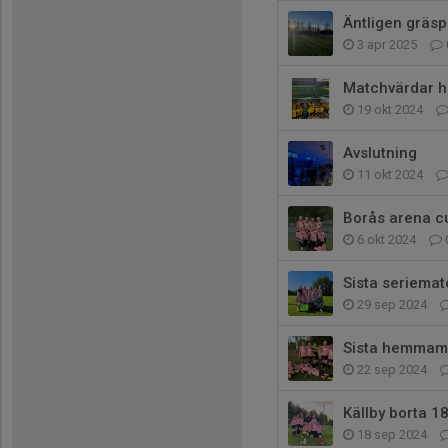
Äntligen gräs
3 apr 2025
Matchvärdar ho
19 okt 2024
Avslutning
11 okt 2024
Borås arena c
6 okt 2024
Sista seriematc
29 sep 2024
Sista hemmam
22 sep 2024
Källby borta 1
18 sep 2024