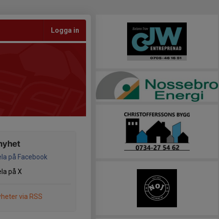
Logga in
nyhet
la på Facebook
la på X
heter via RSS