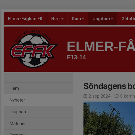
Elmer-Fåglum FK
Herr
Dam
Ungdom
Gåfotb
ELMER-F
F13-14
Söndagens b
Hem
2 sep 2024
0 komm
Nyheter
Truppen
Matcher