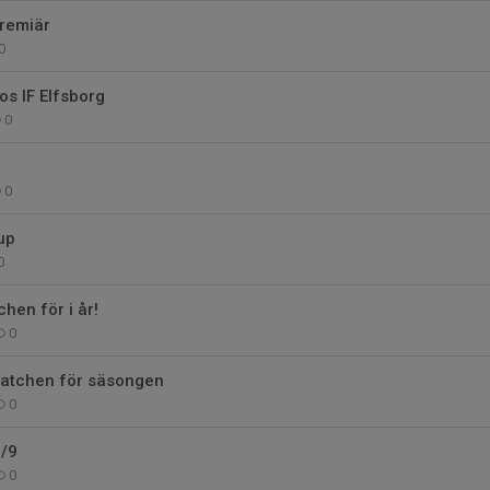
premiär
0
s IF Elfsborg
0
0
up
0
hen för i år!
0
atchen för säsongen
0
8/9
0