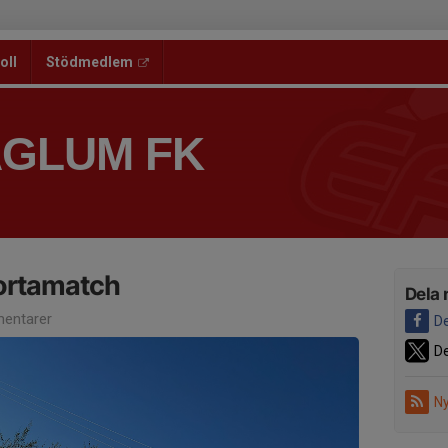
oll
Stödmedlem
ÅGLUM FK
ortamatch
Dela 
entarer
De
De
Ny