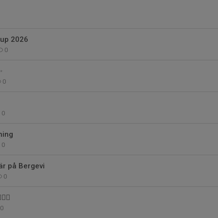
Cup 2026
0
✨
0
0
ning
0
r på Bergevi
0
‍♀️
0