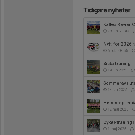
Tidigare nyheter
Kalles Kaviar 
29 jun, 21:40
Nytt för 2026 
6 feb, 03:55
Sista träning
19 jun 2025
Sommaravslut
14 jun 2025
Hemma-premiä
12 maj 2025
Cykel-träning 🚴
1 maj 2025