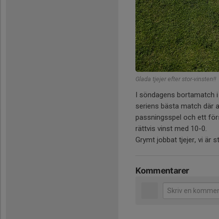
Glada tjejer efter stor-vinsten!!
I söndagens bortamatch i 
seriens bästa match där al
passningsspel och ett för
rättvis vinst med 10-0.
Grymt jobbat tjejer, vi är s
Kommentarer