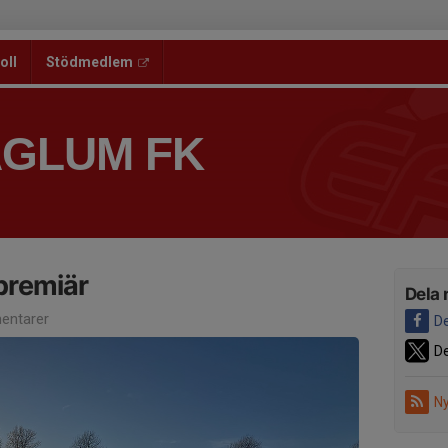
oll
Stödmedlem
ÅGLUM FK
premiär
Dela 
entarer
De
De
Ny