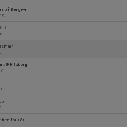
r på Bergevi
0
‍♀️
0
premiär
0
s IF Elfsborg
0
0
up
0
hen för i år!
0