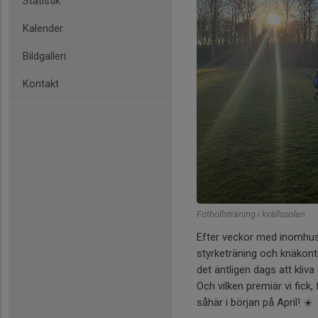
Statistik
Kalender
Bildgalleri
Kontakt
Fotbollsträning i kvällssolen
Efter veckor med inomhustr
styrketräning och knäkontr
det äntligen dags att kliva 
Och vilken premiär vi fick,
såhär i början på April! ☀️