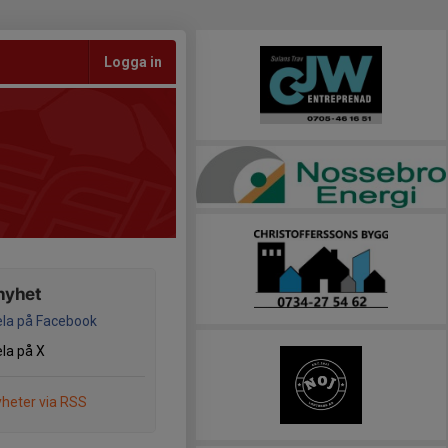
Logga in
nyhet
la på Facebook
la på X
heter via RSS