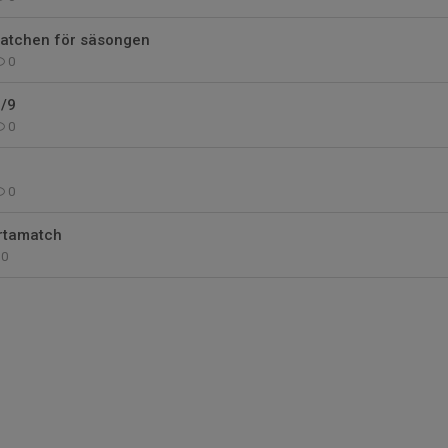
atchen för säsongen
0
8/9
0
0
rtamatch
0