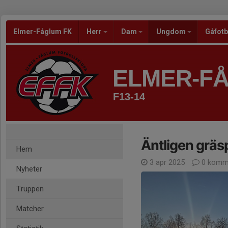
Elmer-Fåglum FK
Herr
Dam
Ungdom
Gåfotb
ELMER-F
F13-14
Äntligen gräs
Hem
3 apr 2025
0 komm
Nyheter
Truppen
Matcher