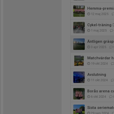
Hemma-premiä
12 maj 2025
Cykel-träning 🚴
1 maj 2025
Äntligen gräs
3 apr 2025
Matchvärdar ho
19 okt 2024
Avslutning
11 okt 2024
Borås arena c
6 okt 2024
Sista seriematc
29 sep 2024