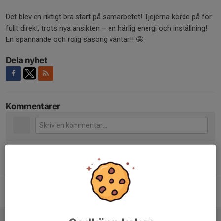
Det blev en riktigt bra start på samarbetet! Tjejerna körde på för
fullt direkt, trots nya ansikten – en härlig energi och inställning!
En spännande och rolig säsong väntar!! 🤩
Dela nyhet
Kommentarer
Tidigare nyheter
Kalles Kaviar Cup 2026
29 jun, 21:40
0
Nytt för 2026 ✨