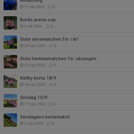
Avslutning
11 okt 2024
0
Borås arena cup
6 okt 2024
0
Sista seriematchen för i år!
29 sep 2024
0
Sista hemmamatchen för säsongen
22 sep 2024
0
Källby borta 18/9
18 sep 2024
0
Söndag 15/9
17 sep 2024
0
Söndagens bortamatch
2 sep 2024
0