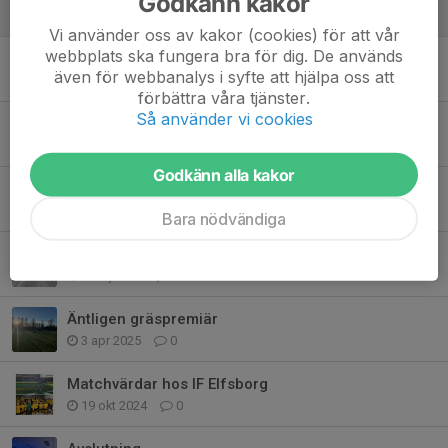
Godkänn kakor
6 feb, 03:55
0
Vi använder oss av kakor (cookies) för att vår
webbplats ska fungera bra för dig. De används
Sista träning
även för webbanalys i syfte att hjälpa oss att
19 jun 2025
0
förbättra våra tjänster.
Så använder vi cookies
Sommaravslutning
14 jun 2025
0
Godkänn alla kakor
Hemma-premiär på Bergevi
12 maj 2025
0
Bara nödvändiga
Cykel-träning 🚴🏻‍♀️
1 maj 2025
0
Äntligen gräspremiär
3 apr 2025
0
Matchvärdar hos IF Elfsborg
19 okt 2024
0