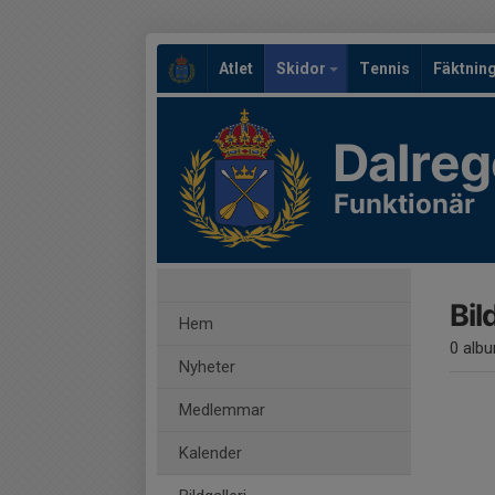
Atlet
Skidor
Tennis
Fäktnin
Dalreg
Funktionär
Bil
Hem
0 alb
Nyheter
Medlemmar
Kalender