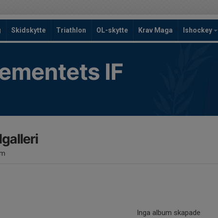
g
Skidskytte
Triathlon
OL-skytte
Krav Maga
Ishockey
ementets IF
dgalleri
um
Inga album skapade