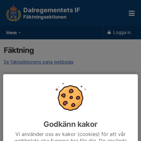
Dalregementets IF
Fäktningsektionen
Logga in
Hem
Fäktning
Se fäktsektionens egna webbsida
Godkänn kakor
Vi använder oss av kakor (cookies) för att vår
webbplats ska fungera bra för dig. De används