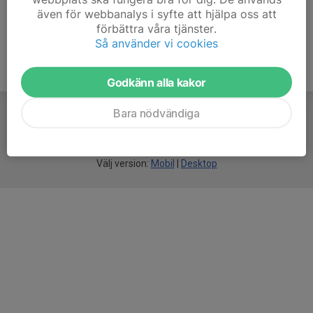
även för webbanalys i syfte att hjälpa oss att
förbättra våra tjänster.
Så använder vi cookies
Godkänn alla kakor
Bara nödvändiga
För
smarta
idrottsföreningar
Välj version:
Mobil
|
Desktop