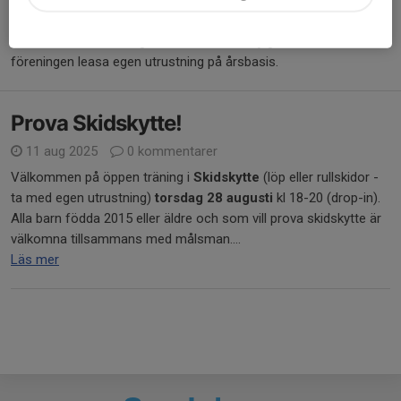
skidskyttesektionen. I det ingår träningar, möjlighet att använda
föreningens skidskytteutrustning i samband med träning samt
ammunition för träning. Det finns även möjlighet att via
föreningen leasa egen utrustning på årsbasis.
Prova Skidskytte!
11 aug 2025
0 kommentarer
Välkommen på öppen träning i
Skidskytte
(löp eller rullskidor -
ta med egen utrustning)
torsdag 28 augusti
kl 18-20 (drop-in).
Alla barn födda 2015 eller äldre och som vill prova skidskytte är
välkomna tillsammans med målsman....
Läs mer