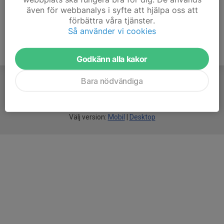
även för webbanalys i syfte att hjälpa oss att
förbättra våra tjänster.
Så använder vi cookies
Godkänn alla kakor
Bara nödvändiga
För
smarta
idrottsföreningar
Välj version:
Mobil
|
Desktop