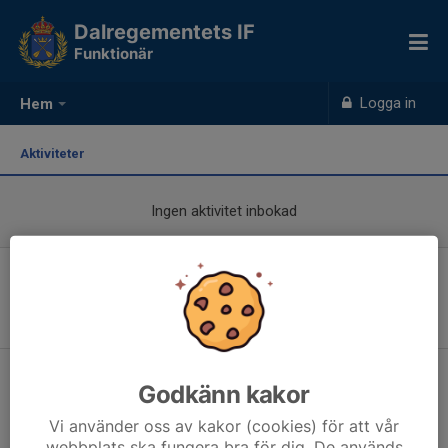
Dalregementets IF
Funktionär
Logga in
Hem
Aktiviteter
Ingen aktivitet inbokad
Anmälan funktionär i skidsektionen
Godkänn kakor
Vi använder oss av kakor (cookies) för att vår
webbplats ska fungera bra för dig. De används