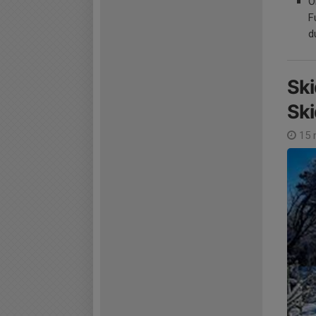
O
F
d
Ski
Ski
15 