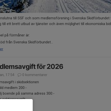
anslutna till SSF och som medlemsförening i Svenska Skidförbundet f
ng till ett brett utbud av tjänster och även möjlighet till ekonomiska bid
el på förmåner är:
töd från Svenska Skidförbundet...
er
lemsavgift för 2026
an, 17:54
0 kommentarer
savgift i skidsektionen
ild medlem 200:-
ilj boende på samma adress 300:-
n sektionsavgift.