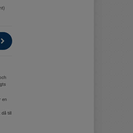
nt)
 och
agts
r en
då till