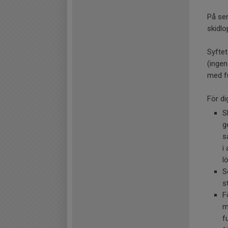
På sen
skidlo
Syftet
(ingen
med fu
För d
S
g
s
i
l
S
s
F
m
f