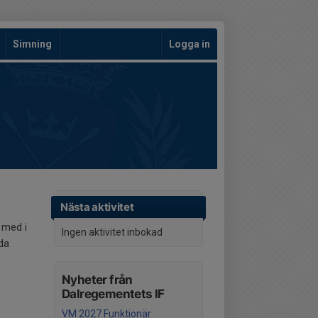
Simning
Logga in
Nästa aktivitet
 med i
Ingen aktivitet inbokad
da
Nyheter från
Dalregementets IF
VM 2027 Funktionär