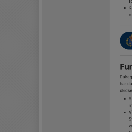
f
K
o
Fun
Dalreg
har dä
skidse
S
m
V
S
v