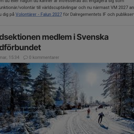
m du eller någon du känner är intresserad att engagera sig som
unktionär/volontär till världscuptävlingar och nu närmast VM 2027 a
u dig på
Volontärer - Falun 2027
för Dalregementets IF och publikser
dsektionen medlem i Svenska
dförbundet
mar, 15:34
0 kommentarer