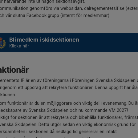
ör närvarande inte ut någon sektionsavgift.
ommunikation genomförs via webbsidan, dalregementetsif.se (exter
ch vår slutna Facebook grupp (internt för medlemmar).
Bli medlem i skidsektionen
Klicka här
ktionär
ementets IF är en av föreningarna i Föreningen Svenska Skidspelen
rigenom ett uppdrag att rekrytera funktionärer. Denna uppgift har ål
ktionen.
om funktionär är du en möjliggörare och viktig del i evenemang. Du ä
edskapare av Svenska Skidspelen och nu kommande VM 2027!
iktigt för sektionen är att rekrytera och bibehålla funktionärer, främst 
venska Skidspelen. Detta utgör sedan en viktig ekonomisk grund för
erksamheten i sektionen då nedlagd tid genererar en intäkt.