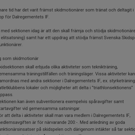
are tid har det varit främst skidmotionärer som tränat och deltagit i 
pp för Dalregementets IF.
 med sektionen idag är att den skall främja och stödja skidmotionär
 elitsatsning) samt har ett uppdrag att stödja främst Svenska Skidsp
nktionärer.
ig som skidmotionär
kidsektionen skall erbjuda olika aktiviteter som teknikträning,
emensamma träningstillfällen och träningsläger. Vissa aktiviteter kan
amordnas med andra sektioner i Dalregementets IF, ex. styrketränin
 atletklubbens lokaler och möjligheter att delta i ”triathlonsektionens”
öppass.
ektionen kan även subventionera exempelvis spåravgifter samt
tartavgifter vid gemensamma satsningar.
ör att delta i aktiviteter skall man vara medlem i Dalregementets IF,
edlemsavgiften är för närvarande 200:-. Med anledning av goda
unktionärsinsatser på skidspelen och därigenom intäkter så tar sekt