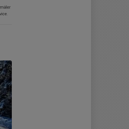
nmäler
vice.