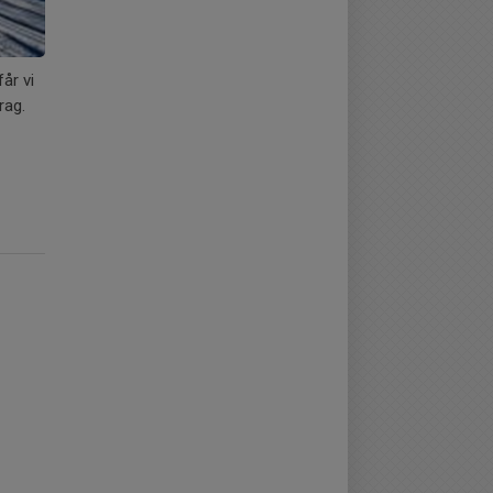
år vi
rag.