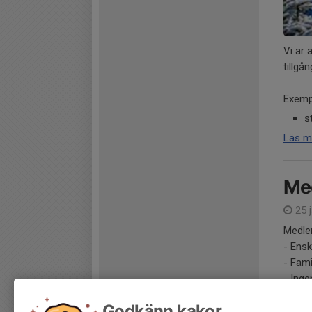
Vi är 
tillgå
Exemp
s
Läs m
Med
25 j
Medlem
- Ensk
- Fam
- Inge
Godkänn kakor