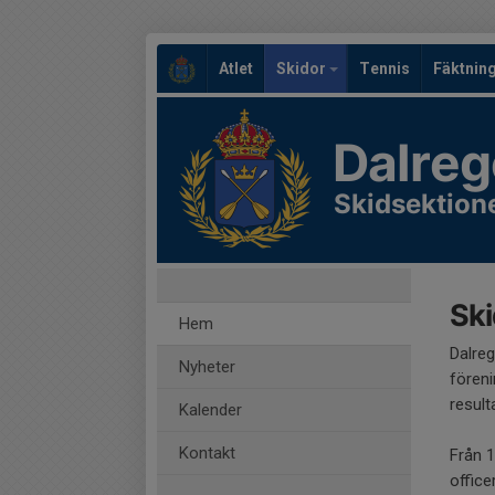
Atlet
Skidor
Tennis
Fäktnin
Dalreg
Skidsektion
Ski
Hem
Dalreg
Nyheter
föreni
result
Kalender
Kontakt
Från 1
office