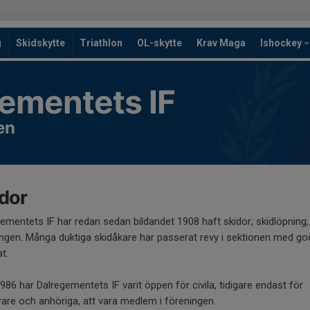
g
Skidskytte
Triathlon
OL-skytte
Krav Maga
Ishockey
ementets IF
en
dor
ementets IF har redan sedan bildandet 1908 haft skidor, skidlöpning,
ngen. Många duktiga skidåkare har passerat revy i sektionen med go
at.
986 har Dalregementets IF varit öppen för civila, tidigare endast för
rare och anhöriga, att vara medlem i föreningen.