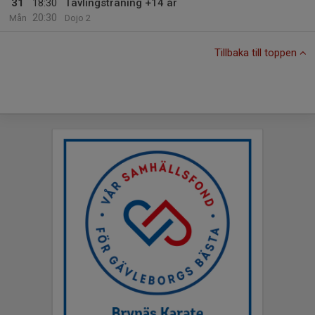
31
18:30
Tävlingsträning +14 år
20:30
Mån
Dojo 2
Tillbaka till toppen