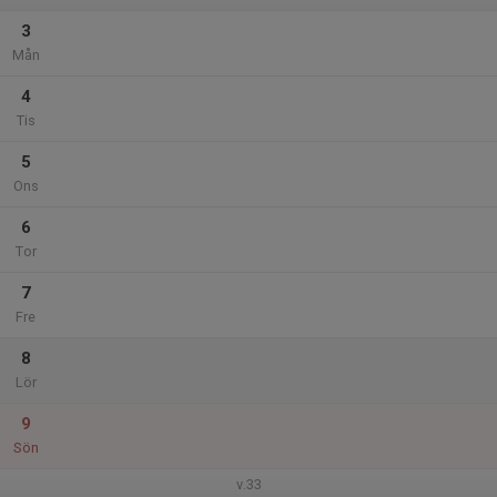
3
Mån
4
Tis
5
Ons
6
Tor
7
Fre
8
Lör
9
Sön
v.33