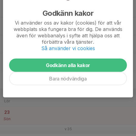
17
18:30
Tävlingsträning +14 år
20:30
Godkänn kakor
Mån
Dojo 2
Vi använder oss av kakor (cookies) för att vår
18
18:00
Tävlingsträning +14 år
webbplats ska fungera bra för dig. De används
19:30
Tis
Dojo 2
även för webbanalys i syfte att hjälpa oss att
19
förbättra våra tjänster.
Ons
Så använder vi cookies
20
Godkänn alla kakor
Tor
21
Bara nödvändiga
Fre
22
Lör
23
Sön
v.35