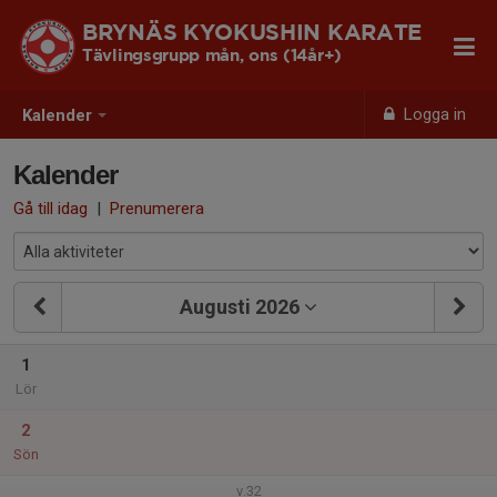
BRYNÄS KYOKUSHIN KARATE
Tävlingsgrupp mån, ons (14år+)
Logga in
Kalender
Kalender
Gå till idag
|
Prenumerera
Augusti 2026
1
Lör
2
Sön
v.32