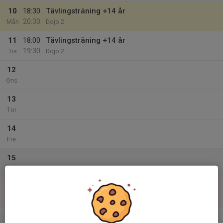
10
18:30
Tävlingsträning +14 år
20:30
Mån
Dojo 2
11
18:00
Tävlingsträning +14 år
19:30
Tis
Dojo 2
12
Ons
13
Tor
14
Fre
15
Lör
16
Sön
v.34