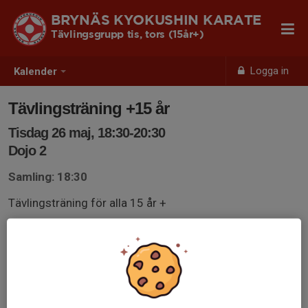
BRYNÄS KYOKUSHIN KARATE
Tävlingsgrupp tis, tors (15år+)
Logga in
Kalender
Tävlingsträning +15 år
Tisdag 26 maj, 18:30-20:30
Dojo 2
Samling: 18:30
Tävlingsträning för alla 15 år +