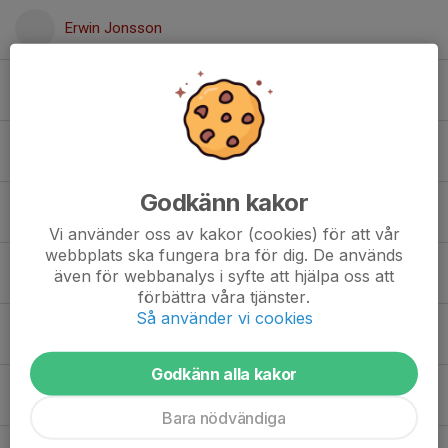
Erwin Jonsson
Mahdi Khazaei
Signe Kohonen
Godkänn kakor
Filiph Larsson
Vi använder oss av kakor (cookies) för att vår
webbplats ska fungera bra för dig. De används
Matilda Mahato
även för webbanalys i syfte att hjälpa oss att
förbättra våra tjänster.
Så använder vi cookies
Mette-Marie Nielsen
Godkänn alla kakor
Dennis Rundlöf
Bara nödvändiga