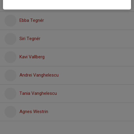
Oscar Söderström
Ebba Tegnér
Siri Tegnér
Kavi Vallberg
Andrei Vanghelescu
Tania Vanghelescu
Agnes Westrin