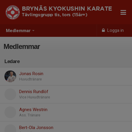
BRYNÄS KYOKUSHIN KARATE
Tävlingsgrupp tis, tors (15år+)
Logga in
Medlemmar
Medlemmar
Ledare
Jonas Rosin
Huvudtränare
Dennis Rundlöf
Vice Huvudtränare
Agnes Westrin
Ass. Tränare
Bert-Ola Jonsson