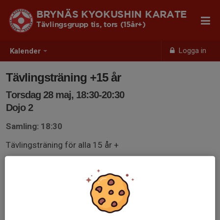
BRYNÄS KYOKUSHIN KARATE
Tävlingsgrupp tis, tors (15år+)
Logga in
Kalender
Tävlingsträning +15 år
Torsdag 28 maj, 18:30-20:30
Dojo 2
Samling: 18:30
Tävlingsträning för alla 15 år +