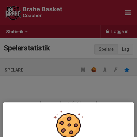
Brahe Basket
Coacher
Logga in
Statistik
Spelarstatistik
Spelare
Lag
SPELARE
Ingen spelarstatistik sparad
När ni fyller i uppställning på respektive match visas statistiken
automatiskt på denna sida