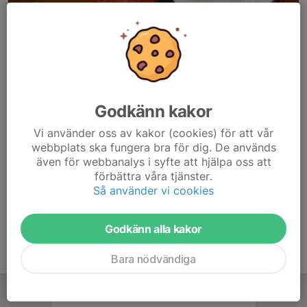
Godkänn kakor
Här hamnar automatiskt de senaste nyheterna på hemsidan. För
Vi använder oss av kakor (cookies) för att vår
att kunna börja administrera hemsidan loggar du in högst upp till
webbplats ska fungera bra för dig. De används
höger.
även för webbanalys i syfte att hjälpa oss att
förbättra våra tjänster.
/Svenskalag.se
Så använder vi cookies
Godkänn alla kakor
Bara nödvändiga