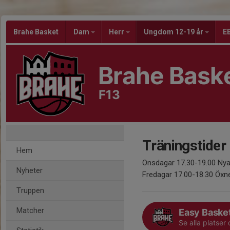
Brahe Basket
Dam
Herr
Ungdom 12-19 år
EB
Brahe Bask
F13
Träningstider
Hem
Onsdagar 17.30-19.00 Nya
Nyheter
Fredagar 17.00-18.30 Öxn
Truppen
Matcher
Easy Baske
Se alla platser