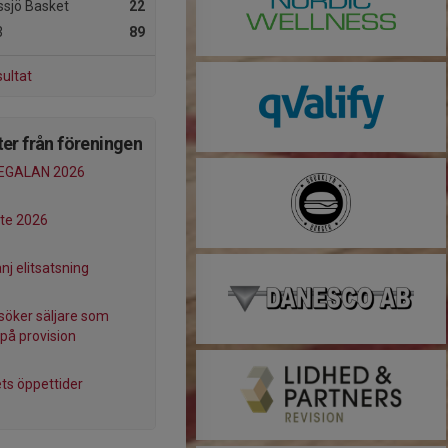
sjö Basket
22
3
89
sultat
er från föreningen
GALAN 2026
te 2026
j elitsatsning
söker säljare som
 på provision
ets öppettider