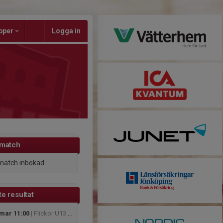
pper
Logga in
 match
match inbokad
e resultat
 mar 11:00
| Flickor U13 - F U13