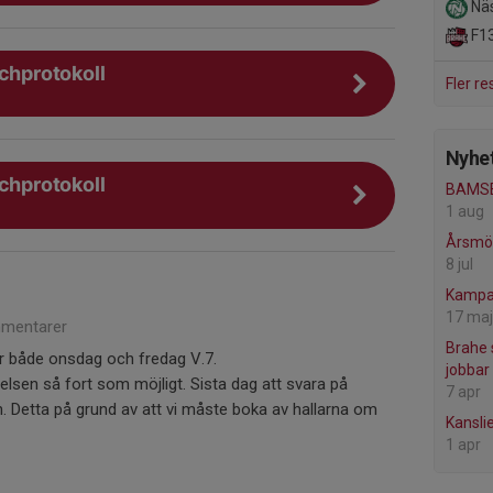
Näs
F1
tchprotokoll
Fler re
Nyhet
tchprotokoll
BAMSE
1 aug
Årsmö
8 jul
Kampan
17 maj
mentarer
Brahe 
ör både onsdag och fredag V.7.
jobbar
allelsen så fort som möjligt. Sista dag att svara på
7 apr
n. Detta på grund av att vi måste boka av hallarna om
Kansli
1 apr