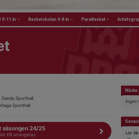
 9-11 år
Basketskolan 4-8 år
ParaBasket
Arbetsgru
et
Nästa
 Sanda Sporthall
Ingen 
ehaga Sporthall
Senast
t säsongen 24/25
Lör 28
 där EB arrangeras