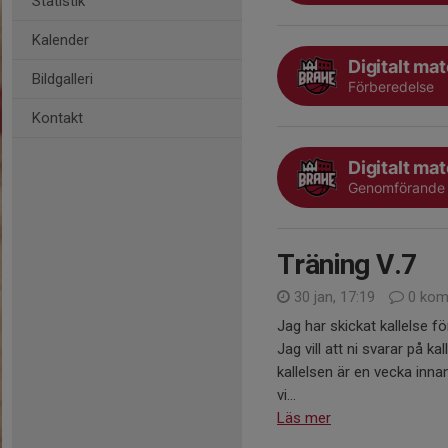
Statistik
Kalender
Digitalt ma
Bildgalleri
Förberedelse
Kontakt
Digitalt ma
Genomförande
Träning V.7
30 jan, 17:19
0 kom
Jag har skickat kallelse f
Jag vill att ni svarar på k
kallelsen är en vecka inna
vi...
Läs mer