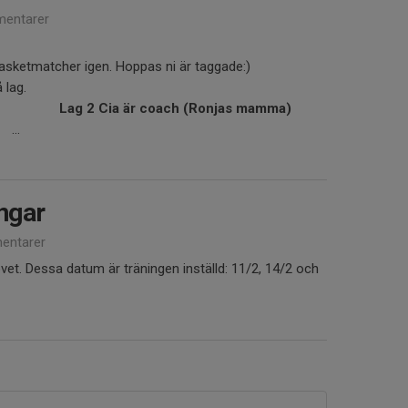
entarer
basketmatcher igen. Hoppas ni är taggade:)
 lag.
h Lag 2 Cia är coach (Ronjas mamma)
..
ingar
entarer
vet. Dessa datum är träningen inställd: 11/2, 14/2 och