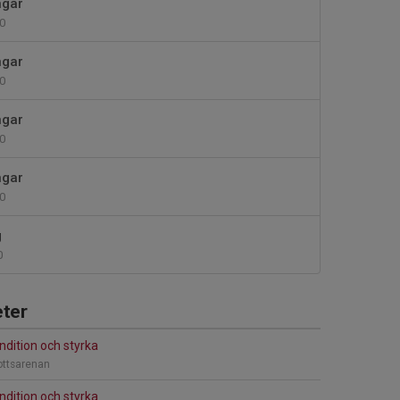
ngar
0
ngar
0
ngar
0
ngar
0
g
0
ter
ndition och styrka
rottsarenan
ndition och styrka