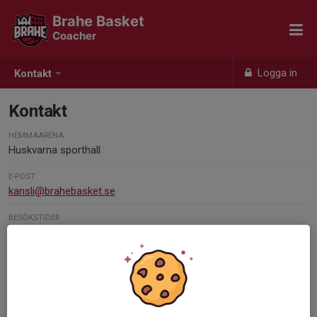
Brahe Basket
Coacher
Logga in
Kontakt
Kontakt
HEMMAARENA
Huskvarna sporthall
E-POST
kansli@brahebasket.se
BESÖKSTIDER
Måndagar 10.00-12.00
Torsdagar 17.30-19.30
TELEFONTIDER
Kontakta via mail