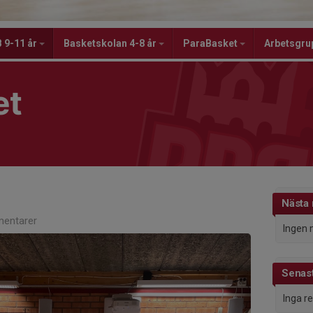
 9-11 år
Basketskolan 4-8 år
ParaBasket
Arbetsgru
et
Nästa
entarer
Ingen 
Senast
Inga r