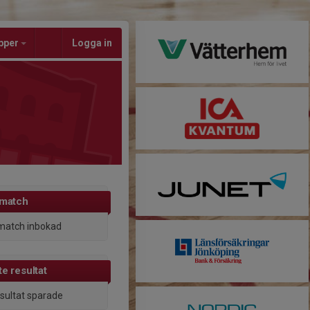
pper
Logga in
 match
match inbokad
e resultat
esultat sparade