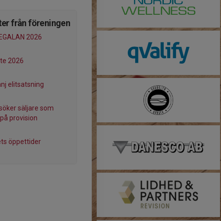
er från föreningen
GALAN 2026
te 2026
j elitsatsning
söker säljare som
 på provision
ets öppettider