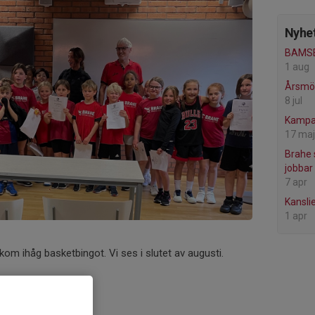
Nyhet
BAMSE
1 aug
Årsmö
8 jul
Kampan
17 maj
Brahe 
jobbar
7 apr
Kansli
1 apr
om ihåg basketbingot. Vi ses i slutet av augusti.