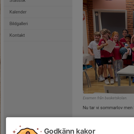
Statistik
Kalender
Bildgalleri
Kontakt
Examen från basketskolan.
Nu tar vi sommarlov men k
Hälsningar
Fredrik och Ajnur
Godkänn kakor