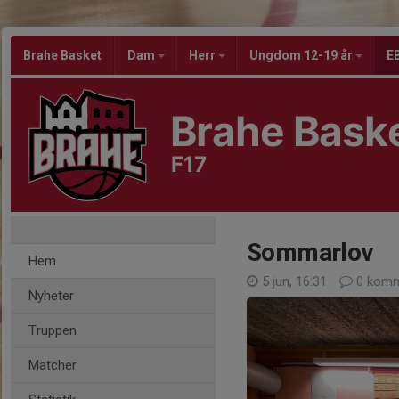
Brahe Basket
Dam
Herr
Ungdom 12-19 år
EB
Brahe Bask
F17
Sommarlov
Hem
5 jun, 16:31
0 komm
Nyheter
Truppen
Matcher