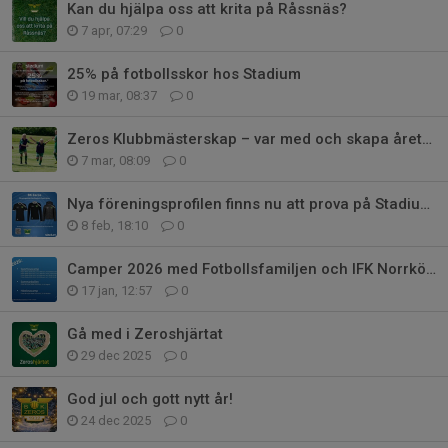
Kan du hjälpa oss att krita på Råssnäs?
7 apr, 07:29
0
25% på fotbollsskor hos Stadium
19 mar, 08:37
0
Zeros Klubbmästerskap – var med och skapa årets roligaste dag! 🌟
7 mar, 08:09
0
Nya föreningsprofilen finns nu att prova på Stadium Outlet i Motala! ⚽
8 feb, 18:10
0
Camper 2026 med Fotbollsfamiljen och IFK Norrköping
17 jan, 12:57
0
Gå med i Zeroshjärtat
29 dec 2025
0
God jul och gott nytt år!
24 dec 2025
0