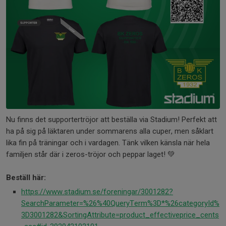
Nu finns det supportertröjor att beställa via Stadium! Perfekt att
ha på sig på läktaren under sommarens alla cuper, men såklart
lika fin på träningar och i vardagen. Tänk vilken känsla när hela
familjen står där i zeros-tröjor och peppar laget! 💚
Beställ här:
https://www.stadium.se/foreningar/3001282?
SearchParameter=%26%40QueryTerm%3D*%26categoryId%
3D3001282&SortingAttribute=product_effectiveprice_cents