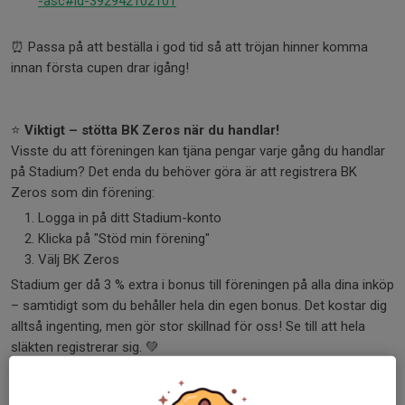
-asc#id-392942102101
⏰ Passa på att beställa i god tid så att tröjan hinner komma
innan första cupen drar igång!
⭐
Viktigt – stötta BK Zeros när du handlar!
Visste du att föreningen kan tjäna pengar varje gång du handlar
på Stadium? Det enda du behöver göra är att registrera BK
Zeros som din förening:
Logga in på ditt Stadium-konto
Klicka på "Stöd min förening"
Välj BK Zeros
Stadium ger då 3 % extra i bonus till föreningen på alla dina inköp
– samtidigt som du behåller hela din egen bonus. Det kostar dig
alltså ingenting, men gör stor skillnad för oss! Se till att hela
släkten registrerar sig. 💚
Dela nyhet