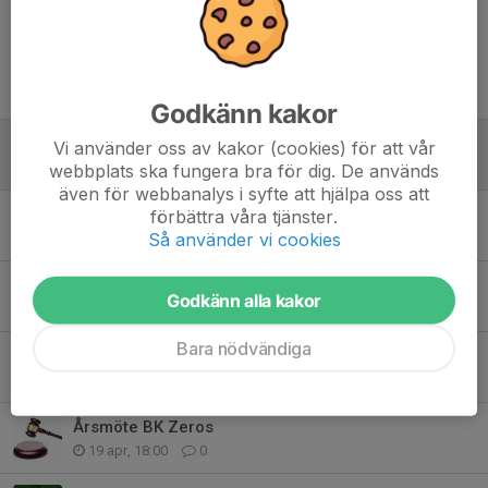
Tidigare nyheter
Godkänn kakor
Heja fram laget i sommar – beställ supportertröjor nu! 💚
Vi använder oss av kakor (cookies) för att vår
27 maj, 12:56
0
webbplats ska fungera bra för dig. De används
även för webbanalys i syfte att hjälpa oss att
Stort tack för idag!
förbättra våra tjänster.
Så använder vi cookies
14 maj, 19:10
1
Välkomna på Klubbmästerskap med Platen
Godkänn alla kakor
13 maj, 08:33
0
Bara nödvändiga
Information om omklädningsbaracken för flick
20 apr, 21:48
1
Årsmöte BK Zeros
19 apr, 18:00
0