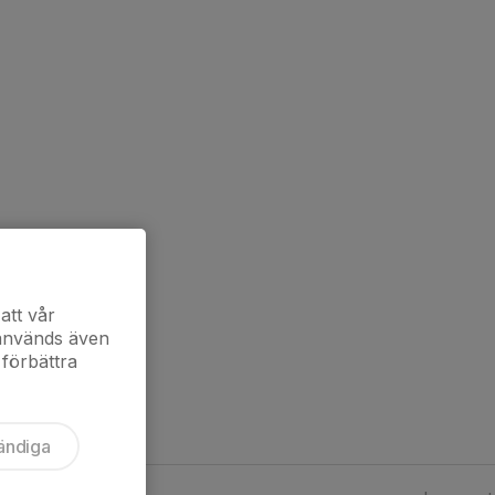
att vår
 används även
 förbättra
ändiga