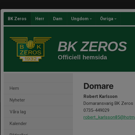
BK Zeros
Herr
Dam
Ungdom
Övriga
BK ZEROS
Officiell hemsida
Domare
Hem
Robert Karlsson
Nyheter
Domaransvarig BK Zeros
0735-449029
Våra lag
robert_karlsson85@hotm
Kalender