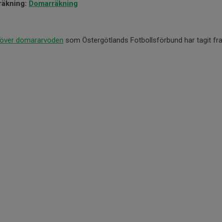
rräkning:
Domarräkning
 över domararvoden
som Östergötlands Fotbollsförbund har tagit fr