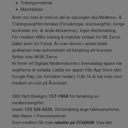
Träningsmaterial
Matchkläder
Även om man är med en del av säsongen ska Medlems- &
Träningsavgiften betalas (försäkringar, licensavgifter, övriga
kostnader etc. är ändå detsamma.). Ingen återbetalning.
För medlem tillåts träning & matcher endast för BK Zeros.
Gäller även för Futsal. Är man skriven i annan klubb
godkänner man automatiskt vid betalning att licensen
flyttas över till BK Zeros.
Ni finner ert Digitala Medlemskortet i Svenskalag-appen när
avgifterna är betalda. Ladda ner appen från App Store eller
Google Play. (se förmåner nedan). Från 16 år har man som
medlem en röst på Årsmötet.
OBS! Nytt Bankgiro
157-1868
för betalning av
medlemsavgifter.
Swish
123 326 6525.
Vid betalning ange fakturanummer,
eller Namn + Personnummer.
Som medlem får man
rabatter på STADIUM
. Visa det