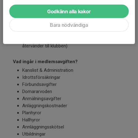
aktiv i utskott/styrelse
Aktiva Gamla Zerositer
500 kr
eller valfritt högre
Godkänn alla kakor
belopp (med rösträtt)
Bara nödvändiga
Stödmedlem 500 kr (ej rösträtt).
Övergångsavgift +500 kr (om man tidigare har spelat
för Zeros och gått till annan klubb och sedan
återvänder till klubben)
Vad ingår i medlemsavgiften?
Kanslist & Administration
Idrottsförsäkringar
Förbundsavgifter
Domararvoden
Anmälningsavgifter
Anläggningskostnader
Planhyror
Hallhyror
Annläggningsskötsel
Utbildningar