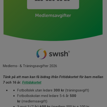
Medlems- & Träningsavgifter 2026
Tänk på att man kan få bidrag ifrån Fritidskortet för barn mellan
7 och 16 år.
Fritidskortet
Fotbollslek utan ledare
300 kr
(träningsavgift)
Fotbollsskolan med ledare 5-6 år
500
kr
(medlemsavgift)
3 mot 3 (7 år)
600 kr
(medlem 500 kr + 100 kr