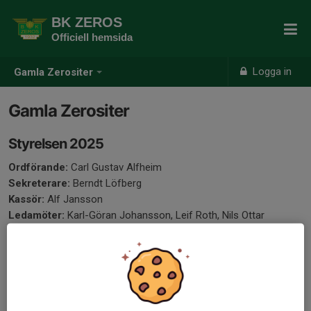
BK ZEROS
Officiell hemsida
Logga in
Gamla Zerositer
Gamla Zerositer
Styrelsen 2025
Ordförande:
Carl Gustav Alfheim
Sekreterare:
Berndt Löfberg
Kassör:
Alf Jansson
Ledamöter:
Karl-Göran Johansson, Leif Roth, Nils Ottar
Hasfjord, Guie Danielsson
Suppleanter:
Bertil Thorén, Sune Carlsson.
Kontakt
Carl-Gustav Alfheim