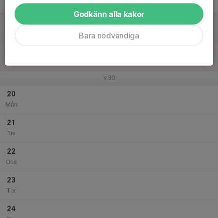
Fre
Godkänn alla kakor
18
Lör
Bara nödvändiga
19
Sön
v.30
20
Mån
21
Tis
22
Ons
23
Tor
24