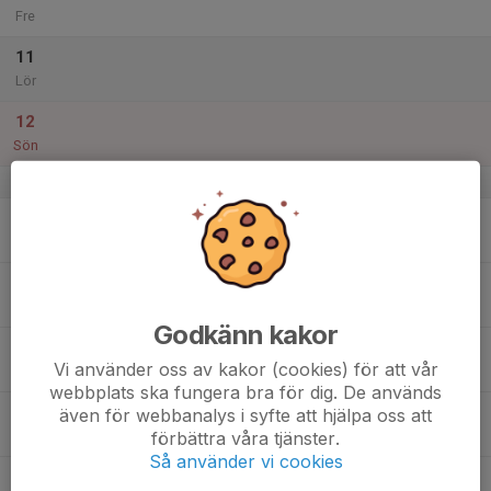
Fre
11
Lör
12
Sön
v.29
13
Mån
14
Tis
Godkänn kakor
15
Vi använder oss av kakor (cookies) för att vår
Ons
webbplats ska fungera bra för dig. De används
16
även för webbanalys i syfte att hjälpa oss att
förbättra våra tjänster.
Tor
Så använder vi cookies
17