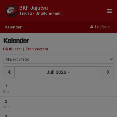
BKF Jujutsu
Tisdag - Ungdom/Familj
Logga in
Kalender
Kalender
Gå till idag
|
Prenumerera
Juli 2026
1
Ons
2
Tor
3