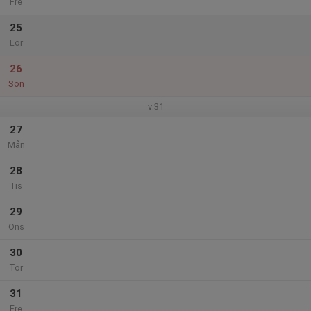
Fre
25
Lör
26
Sön
v.31
27
Mån
28
Tis
29
Ons
30
Tor
31
Fre