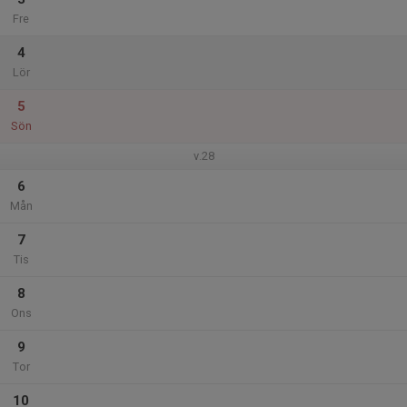
Fre
4
Lör
5
Sön
v.28
6
Mån
7
Tis
8
Ons
9
Tor
10