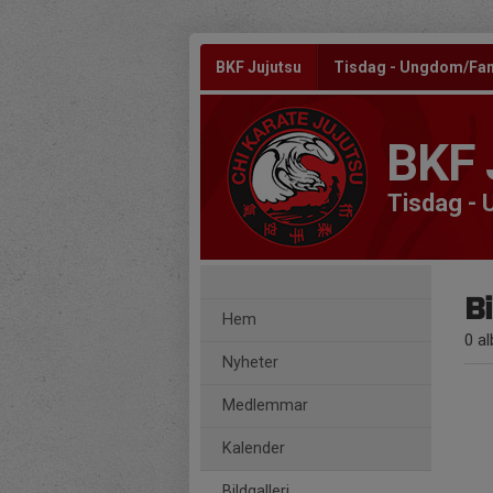
BKF Jujutsu
Tisdag - Ungdom/Fam
BKF 
Tisdag -
Bi
Hem
0 a
Nyheter
Medlemmar
Kalender
Bildgalleri