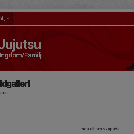
ilj
Jujutsu
 Ungdom/Familj
ldgalleri
lbum
Inga album skapade