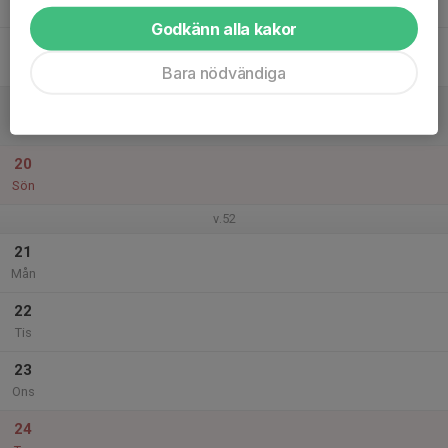
Tor
Godkänn alla kakor
18
Fre
Bara nödvändiga
19
Lör
20
Sön
v.52
21
Mån
22
Tis
23
Ons
24