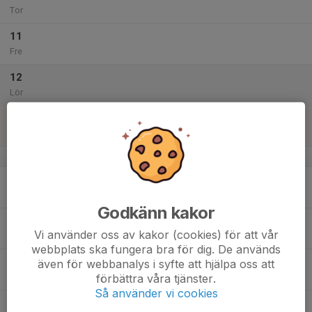
Tor
11
Fre
12
Lör
13
Sön
v.51
14
Mån
Godkänn kakor
15
Vi använder oss av kakor (cookies) för att vår
Tis
webbplats ska fungera bra för dig. De används
16
även för webbanalys i syfte att hjälpa oss att
förbättra våra tjänster.
Ons
Så använder vi cookies
17