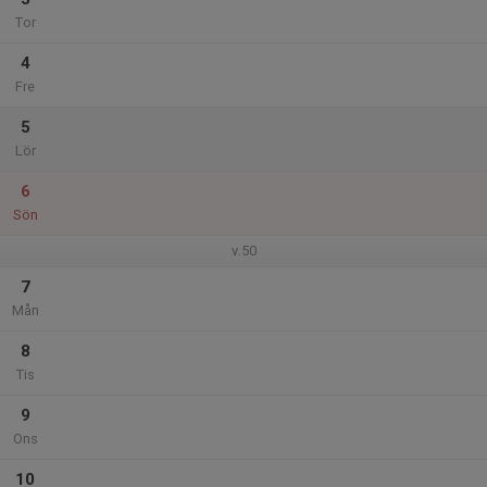
Tor
4
Fre
5
Lör
6
Sön
v.50
7
Mån
8
Tis
9
Ons
10