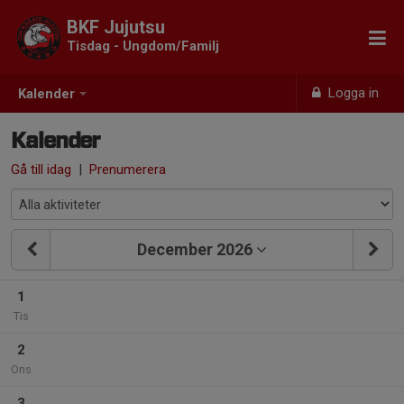
BKF Jujutsu
Tisdag - Ungdom/Familj
Logga in
Kalender
Kalender
Gå till idag
|
Prenumerera
December 2026
1
Tis
2
Ons
3