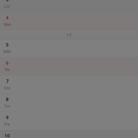
Lör
4
Sön
v.2
5
Mån
6
Tis
7
Ons
8
Tor
9
Fre
10