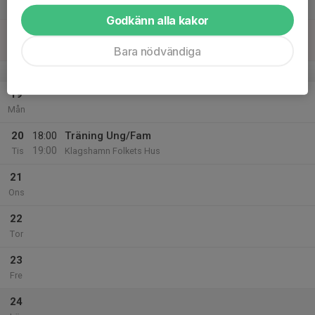
Lör
Godkänn alla kakor
18
Sön
Bara nödvändiga
v.4
19
Mån
20
18:00
Träning Ung/Fam
19:00
Tis
Klagshamn Folkets Hus
21
Ons
22
Tor
23
Fre
24