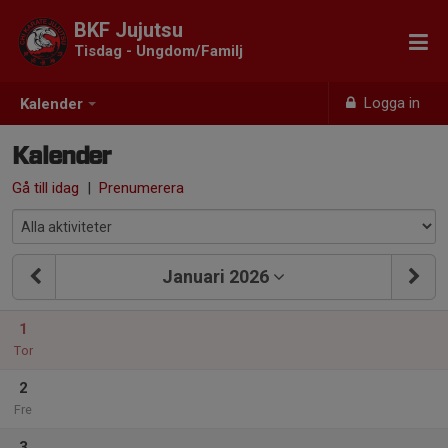
BKF Jujutsu
Tisdag - Ungdom/Familj
Logga in
Kalender
Kalender
Gå till idag
|
Prenumerera
Januari 2026
1
Tor
2
Fre
3