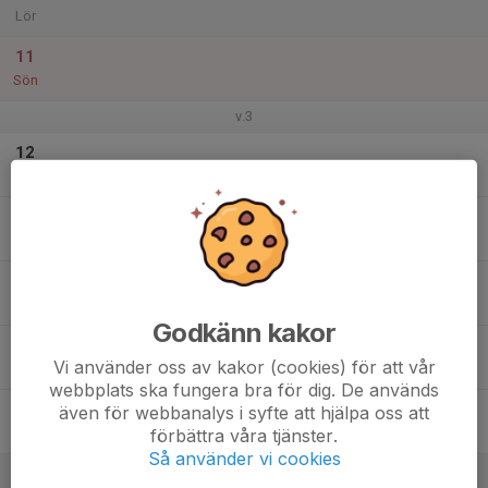
Lör
11
Sön
v.3
12
Mån
13
Tis
14
Ons
Godkänn kakor
15
Vi använder oss av kakor (cookies) för att vår
Tor
webbplats ska fungera bra för dig. De används
16
även för webbanalys i syfte att hjälpa oss att
förbättra våra tjänster.
Fre
Så använder vi cookies
17