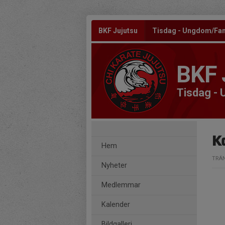
BKF Jujutsu
Tisdag - Ungdom/Fam
BKF 
Tisdag -
K
Hem
TRÄ
Nyheter
Medlemmar
Kalender
Bildgalleri