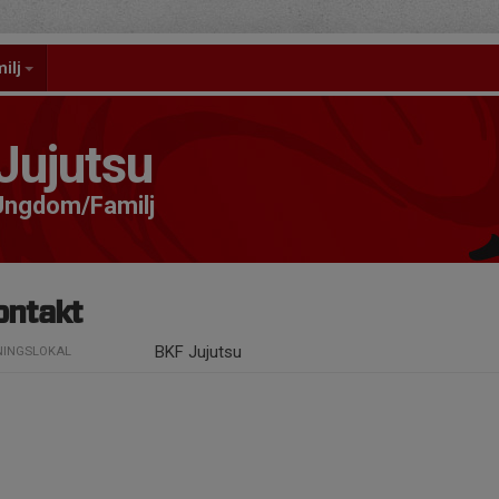
ilj
Jujutsu
 Ungdom/Familj
ontakt
BKF Jujutsu
NINGSLOKAL