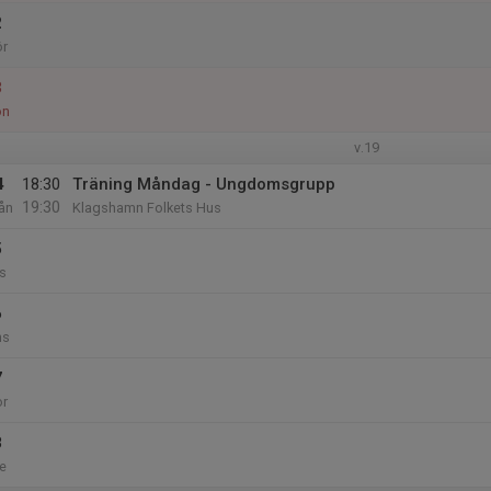
2
ör
3
ön
v.19
4
18:30
Träning Måndag - Ungdomsgrupp
19:30
ån
Klagshamn Folkets Hus
5
s
6
ns
7
or
8
e