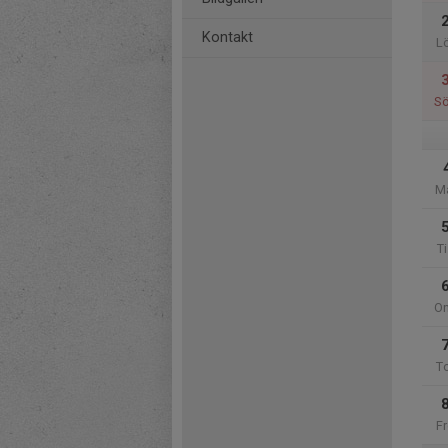
Kontakt
L
S
M
Ti
O
T
Fr