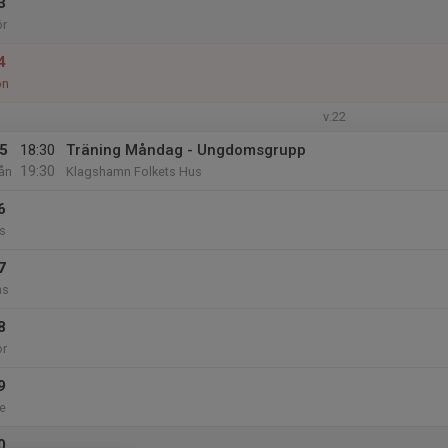
3
ör
4
ön
v.22
5
18:30
Träning Måndag - Ungdomsgrupp
19:30
ån
Klagshamn Folkets Hus
6
s
7
ns
8
or
9
e
0