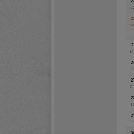
2
L
2
S
2
M
2
Ti
2
O
2
T
2
Fr
3