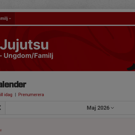
milj
Jujutsu
- Ungdom/Familj
alender
ill idag
|
Prenumerera
Maj 2026
1
e