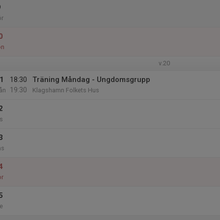
9
ör
0
ön
v.20
1
18:30
Träning Måndag - Ungdomsgrupp
19:30
ån
Klagshamn Folkets Hus
2
s
3
ns
4
or
5
e