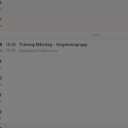
6
ör
7
ön
v.21
8
18:30
Träning Måndag - Ungdomsgrupp
19:30
ån
Klagshamn Folkets Hus
9
s
0
ns
1
or
2
e