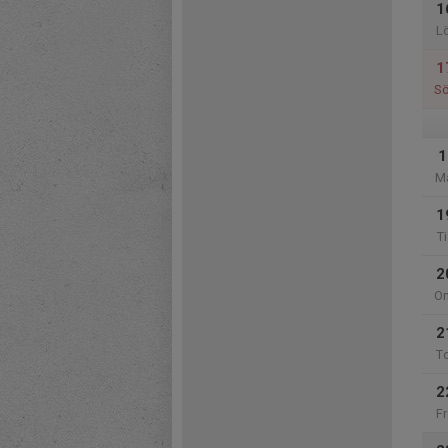
1
L
1
S
1
M
1
Ti
2
O
2
T
2
Fr