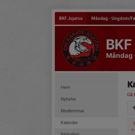
BKF Jujutsu
Måndag - Ungdom/Fa
BKF 
Måndag 
K
Hem
Gå t
Nyheter
Medlemmar
Kalender
Fr
Bildgalleri