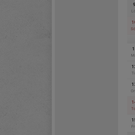
L
1
S
1
M
1
Ti
1
O
1
T
1
Fr