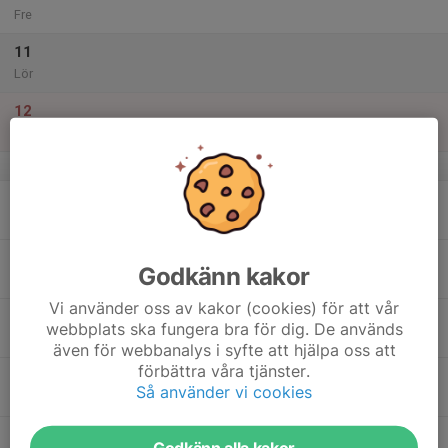
Fre
11
Lör
12
Sön
v.16
13
18:30
Träning Måndag - Ungdomsgrupp
19:30
Mån
Klagshamn Folkets Hus
14
Godkänn kakor
Tis
Vi använder oss av kakor (cookies) för att vår
15
webbplats ska fungera bra för dig. De används
Ons
även för webbanalys i syfte att hjälpa oss att
förbättra våra tjänster.
16
Så använder vi cookies
Tor
17
Godkänn alla kakor