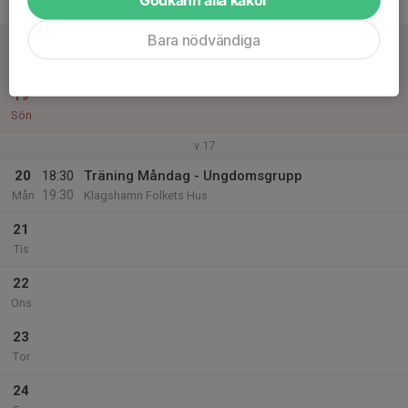
Fre
Bara nödvändiga
18
Lör
19
Sön
v.17
20
18:30
Träning Måndag - Ungdomsgrupp
19:30
Mån
Klagshamn Folkets Hus
21
Tis
22
Ons
23
Tor
24