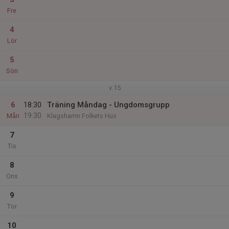
Fre
4
Lör
5
Sön
v.15
6
18:30
Träning Måndag - Ungdomsgrupp
19:30
Mån
Klagshamn Folkets Hus
7
Tis
8
Ons
9
Tor
10