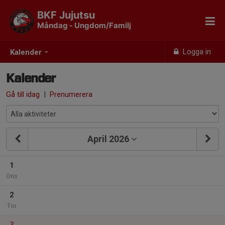
BKF Jujutsu
Måndag - Ungdom/Familj
Logga in
Kalender
Kalender
Gå till idag
|
Prenumerera
April 2026
1
Ons
2
Tor
3