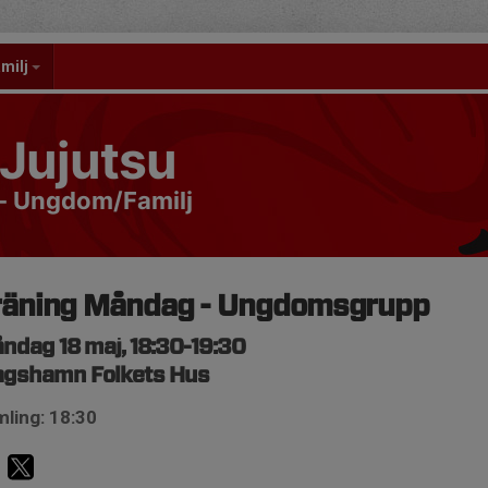
milj
Jujutsu
- Ungdom/Familj
räning Måndag - Ungdomsgrupp
ndag 18 maj, 18:30-19:30
agshamn Folkets Hus
ling: 18:30