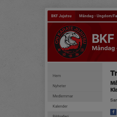
BKF Jujutsu
Måndag - Ungdom/Fa
BKF 
Måndag 
T
Hem
Må
Nyheter
Kl
Medlemmar
Sam
Kalender
Bildgalleri