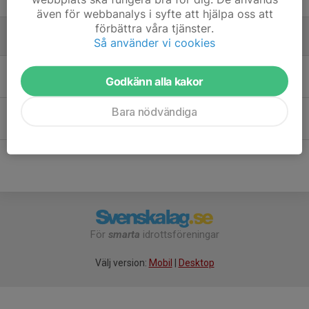
Tränare
även för webbanalys i syfte att hjälpa oss att
förbättra våra tjänster.
Så använder vi cookies
Utövare
Marianne Montigny
Godkänn alla kakor
Bara nödvändiga
Nils Cordts Lidefelt
För
smarta
idrottsföreningar
Välj version:
Mobil
|
Desktop