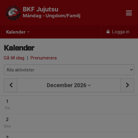
BKF Jujutsu
Måndag - Ungdom/Familj
Logga in
Kalender
Kalender
Gå till idag
|
Prenumerera
December 2026
1
Tis
2
Ons
3