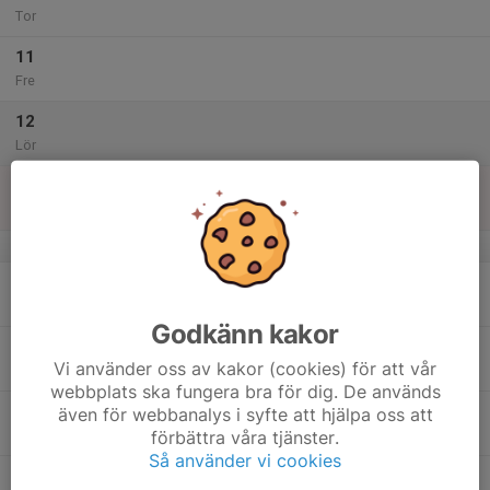
Tor
11
Fre
12
Lör
13
Sön
v.51
14
Mån
Godkänn kakor
15
Vi använder oss av kakor (cookies) för att vår
Tis
webbplats ska fungera bra för dig. De används
16
även för webbanalys i syfte att hjälpa oss att
förbättra våra tjänster.
Ons
Så använder vi cookies
17