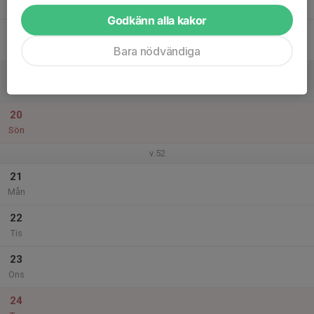
Tor
Godkänn alla kakor
18
Fre
Bara nödvändiga
19
Lör
20
Sön
v.52
21
Mån
22
Tis
23
Ons
24