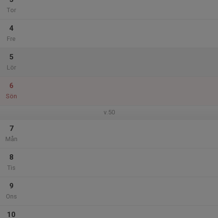
Tor
4
Fre
5
Lör
6
Sön
v.50
7
Mån
8
Tis
9
Ons
10