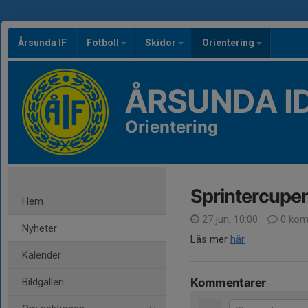
Årsunda IF
Fotboll
Skidor
Orientering
ÅRSUNDA I
Orientering
Sprintercupe
Hem
27 jun, 10:00
0 kom
Nyheter
Läs mer
här
Kalender
Bildgalleri
Kommentarer