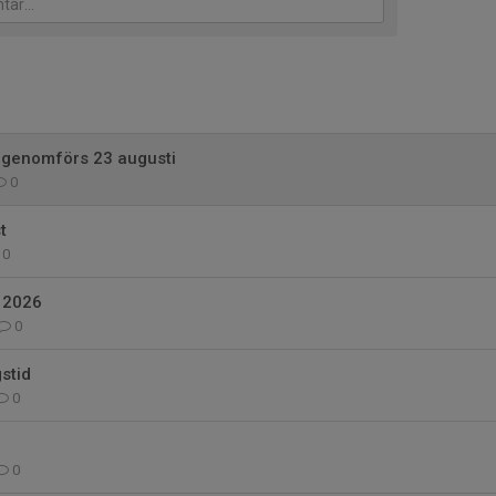
 genomförs 23 augusti
0
t
0
t 2026
0
stid
0
0