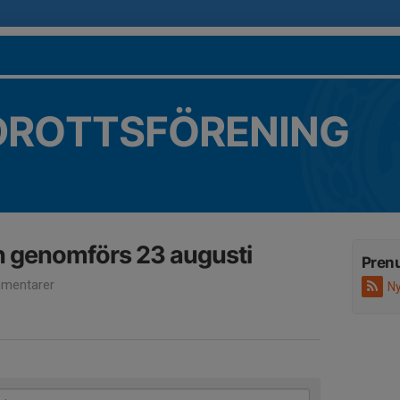
DROTTSFÖRENING
n genomförs 23 augusti
Pren
mentarer
Ny