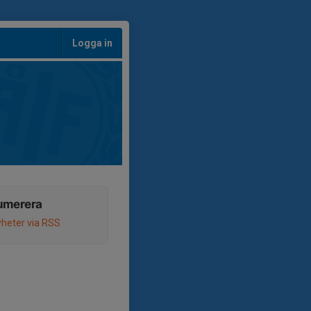
Logga in
umerera
heter via RSS