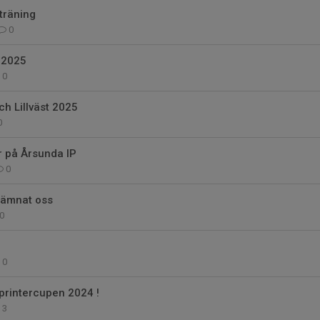
träning
0
 2025
0
ch Lillväst 2025
0
r på Årsunda IP
0
lämnat oss
0
0
printercupen 2024 !
3