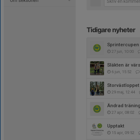
Om sektionen
Tidigare nyheter
Sprintercupen
27 jun, 10:00
Släkten är värs
6 jun, 15:52
Storvästloppe
29 maj, 12:44
Ändrad träning
27 apr, 08:02
Upptakt
15 apr, 09:52