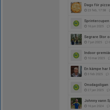
Dags för pizza
23 feb, 17:58
Sprintercupen
16 jun 2025
Segrare Stor o
7 jun 2025
Indoor-premiä
10 mar 2025
En kämpe har 
3 feb 2025
Onsdagsligan
27 jan 2025
Johnny vann S
16 jun 2024