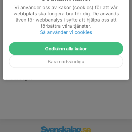
Vi använder oss av kakor (cookies) för att vår
webbplats ska fungera bra för dig. De används
även för webbanalys i syfte att hjälpa oss att
förbättra våra tjänster.
Så använder vi cookies
Godkänn alla kakor
Här hamnar automatiskt de senaste nyheterna på hemsidan. För
att kunna börja administrera hemsidan loggar du in högst upp till
Bara nödvändiga
höger.
/Svenskalag.se