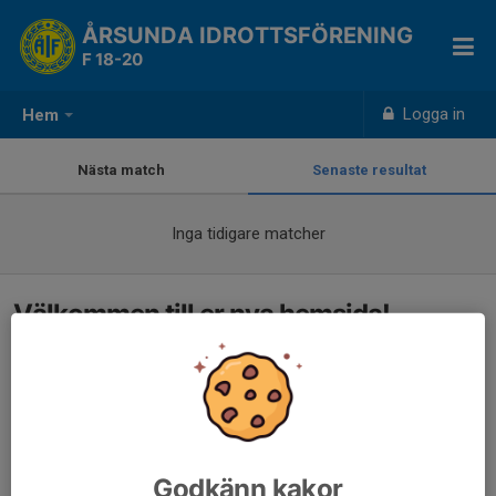
ÅRSUNDA IDROTTSFÖRENING
F 18-20
Logga in
Hem
Nästa match
Senaste resultat
Inga tidigare matcher
Välkommen till er nya hemsida!
Godkänn kakor