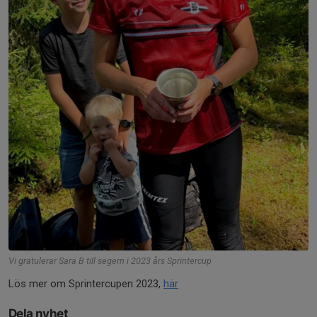
Vi gratulerar Sara B till segern i 2023 års Sprintercup
Lös mer om Sprintercupen 2023,
här
Dela nyhet