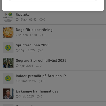
27 apr, 08:02
0
Upptakt
15 apr, 09:52
0
Dags för pizzaträning
23 feb, 17:58
0
Sprintercupen 2025
16 jun 2025
0
Segrare Stor och Lillväst 2025
7 jun 2025
0
Indoor-premiär på Årsunda IP
10 mar 2025
0
En kämpe har lämnat oss
3 feb 2025
0