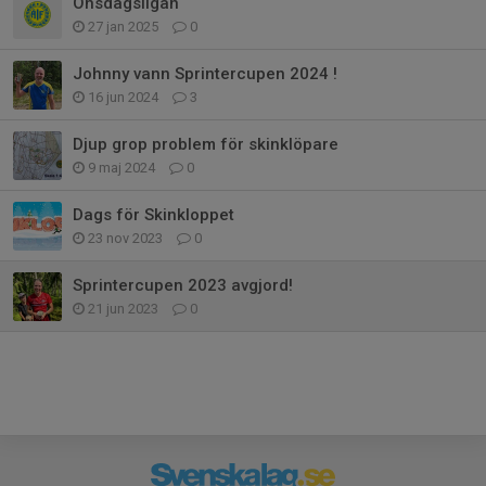
Onsdagsligan
27 jan 2025
0
Johnny vann Sprintercupen 2024 !
16 jun 2024
3
Djup grop problem för skinklöpare
9 maj 2024
0
Dags för Skinkloppet
23 nov 2023
0
Sprintercupen 2023 avgjord!
21 jun 2023
0