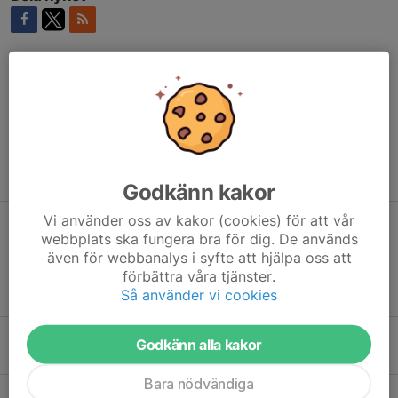
Kommentarer
Tidigare nyheter
Godkänn kakor
Vi använder oss av kakor (cookies) för att vår
Sprintercupen genomförs 23 augusti
webbplats ska fungera bra för dig. De används
27 jun, 10:00
0
även för webbanalys i syfte att hjälpa oss att
förbättra våra tjänster.
Släkten är värst
Så använder vi cookies
6 jun, 15:52
0
Storvästloppet 2026
Godkänn alla kakor
29 maj, 12:44
0
Bara nödvändiga
Ändrad träningstid