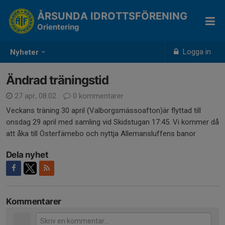
ÅRSUNDA IDROTTSFÖRENING
Orientering
Logga in
Nyheter
Ändrad träningstid
27 apr, 08:02
0 kommentarer
Veckans träning 30 april (Valborgsmässoafton)är flyttad till
onsdag 29 april med samling vid Skidstugan 17:45. Vi kommer då
att åka till Österfärnebo och nyttja Allemansluffens banor
Dela nyhet
Kommentarer