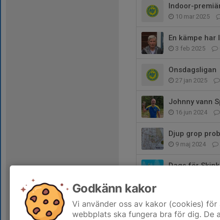
Indoor-premiä
10 mar 2025
En kämpe har 
3 feb 2025
Onsdagsligan
27 jan 2025
Johnny vann S
16 jun 2024
Djup grop prob
9 maj 2024
Dags för Skink
23 nov 2023
Godkänn kakor
Sprintercupen
Vi använder oss av kakor (cookies) för 
21 jun 2023
webbplats ska fungera bra för dig. De