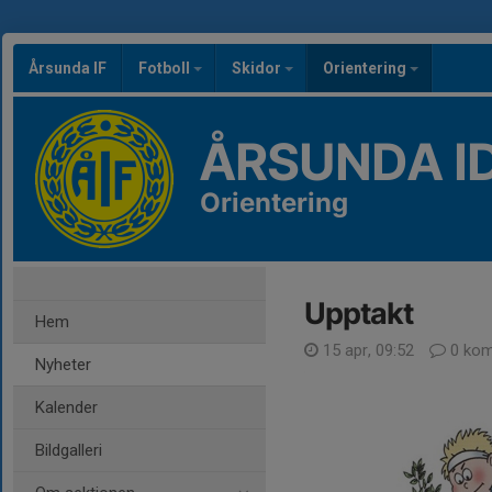
Årsunda IF
Fotboll
Skidor
Orientering
ÅRSUNDA I
Orientering
Upptakt
Hem
15 apr, 09:52
0 kom
Nyheter
Kalender
Bildgalleri