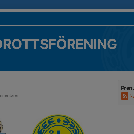
DROTTSFÖRENING
Pren
mentarer
Ny