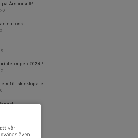
r på Årsunda IP
0
lämnat oss
0
0
printercupen 2024 !
3
lem för skinklöpare
0
loppet
0
 2023 avgjord!
att vår
0
 används även