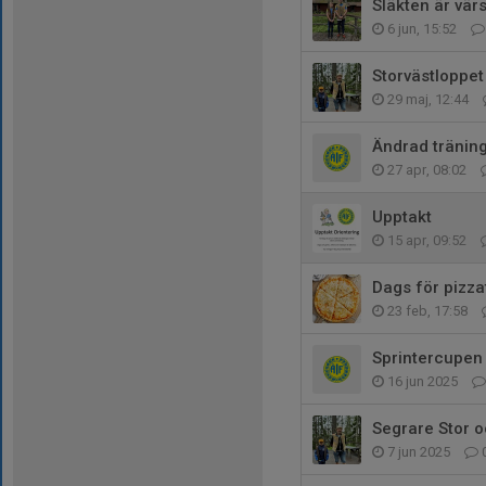
Släkten är värs
6 jun, 15:52
Storvästloppe
29 maj, 12:44
Ändrad träning
27 apr, 08:02
Upptakt
15 apr, 09:52
Dags för pizza
23 feb, 17:58
Sprintercupen
16 jun 2025
Segrare Stor o
7 jun 2025