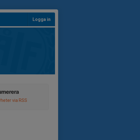
Logga in
umerera
heter via RSS