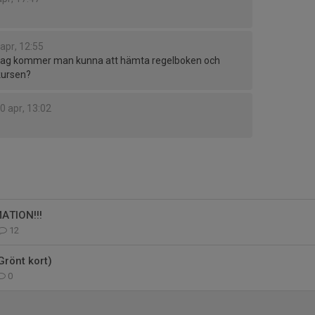
apr, 12:55
nsdag kommer man kunna att hämta regelboken och
 kursen?
0 apr, 13:02
ATION!!!
12
Grönt kort)
0