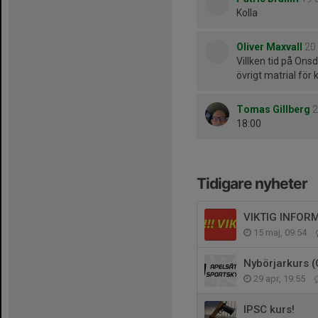
Kolla
Oliver Maxvall
20 
Villken tid på O
övrigt matrial för
Tomas Gillberg
2
18:00
Tidigare nyheter
VIKTIG INFORM
15 maj, 09:54
Nybörjarkurs (
29 apr, 19:55
IPSC kurs!