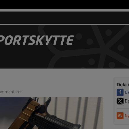
PORTSKYTTE
Dela 
ommentarer
De
De
Ny