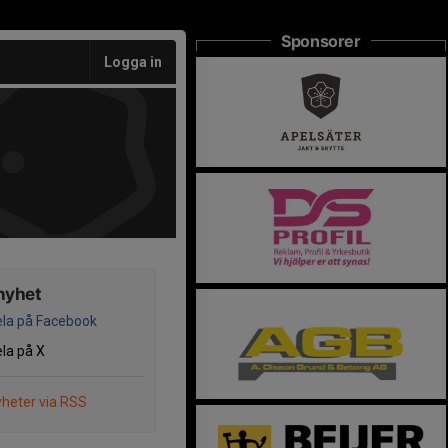
Sponsorer
Logga in
nyhet
la på Facebook
la på X
heter via RSS