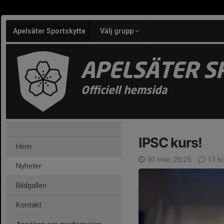
Apelsäter Sportskytte
Välj grupp
APELSÄTER S
Officiell hemsida
IPSC kurs!
Hem
30 mar, 20:25
13 k
Nyheter
Bildgalleri
Kontakt