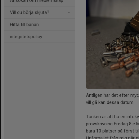
Ansökan om medlemskap
Vill du börja skjuta?
Hitta till banan
integritetspolicy
Äntligen har det efter my
vill gå kan dessa datum
Tanken är att ha en infok
provskrivning Fredag 8:e M
bara 10 platser så först t
i infomailet från mig när n