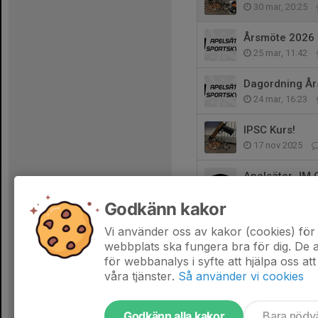
30 mar, 20:25
Årsmöte 2026
25 mar, 11:42
Dagordning Å
24 mar, 16:23
IPSC Kurs!
17 nov 2025
Apelsäter JM 
12 nov 2025
Godkänn kakor
Nybörjarkurs (
Vi använder oss av kakor (cookies) för 
24 mar 2025
webbplats ska fungera bra för dig. De
för webbanalys i syfte att hjälpa oss att
våra tjänster.
Så använder vi cookies
Godkänn alla kakor
Bara nödv