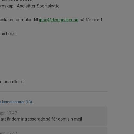
emskap i Apelsäter Sportskytte
icka en anmälan till
ipsc@dinspeaker.se
så får ni ett
i ert mail
 ipsc eller ej
la kommentarer (13)...
apr, 17:47
att är dom intresserade så får dom sin mejl
apr, 17:47