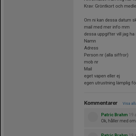
Krav: Gröntkort och medl
Om ni kan dessa datum sk
mail med mer info mm
dessa uppgifter vill jag ha 
Namn
Adress
Person nr (alla siffror)
mob nr
Mail
eget vapen eller ej
egen utrustning lämplig för
Kommentarer
Visa al
Patric Brahm
19 
Ok, håller med om 
Patric Brahm
19 