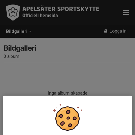
APELSÄTER SPORTSKYTTE
Officiell hemsida
Logga in
Bildgalleri
Bildgalleri
0 album
Inga album skapade