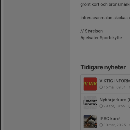
grönt kort och bronsmärk
Intresseanmälan skickas vi
// Styrelsen
Apelsäter Sportskytte
Tidigare nyheter
VIKTIG INFORM
15 maj, 09:54
Nybörjarkurs (
29 apr, 19:55
IPSC kurs!
30 mar, 20:25