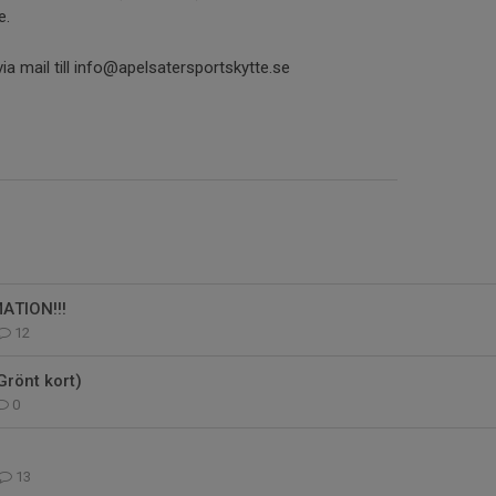
e.
a mail till info@apelsatersportskytte.se
ATION!!!
12
Grönt kort)
0
13