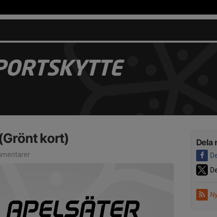
PORTSKYTTE
(Grönt kort)
Dela 
mentarer
De
De
Ny