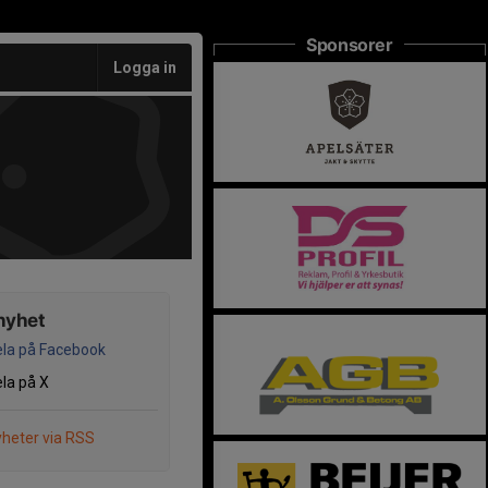
Sponsorer
Logga in
nyhet
la på Facebook
la på X
heter via RSS