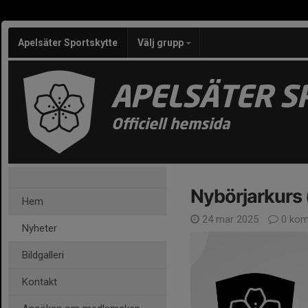
Apelsäter Sportskytte
Välj grupp
APELSÄTER S
Officiell hemsida
Nybörjarkurs 
Hem
24 mar 2025
0 kom
Nyheter
Bildgalleri
Kontakt