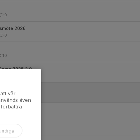
0
rsmöte 2026
0
10
Game 2025 2.0
0
Grönt kort)
att vår
0
 används även
 förbättra
ändiga