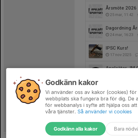
Årsmöte 2026
25 mar, 11:42
Dagordning Å
24 mar, 16:23
IPSC Kurs!
17 nov 2025
Apelsäter JM 
12 nov 2025
Godkänn kakor
Nybörjarkurs (
Vi använder oss av kakor (cookies) för 
24 mar 2025
webbplats ska fungera bra för dig. De
för webbanalys i syfte att hjälpa oss att
våra tjänster.
Så använder vi cookies
Godkänn alla kakor
Bara nödv