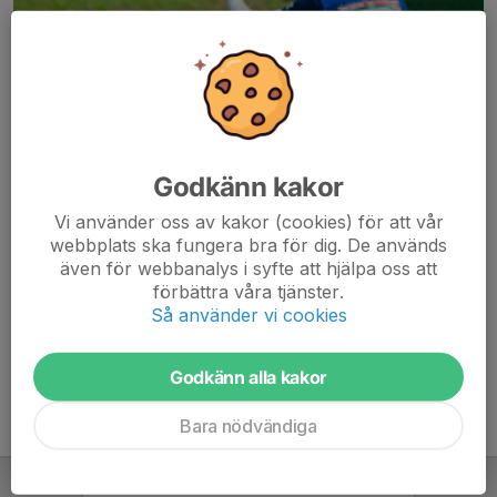
Godkänn kakor
Här hamnar automatiskt de senaste nyheterna på hemsidan. För
Vi använder oss av kakor (cookies) för att vår
att kunna börja administrera hemsidan loggar du in högst upp till
webbplats ska fungera bra för dig. De används
höger.
även för webbanalys i syfte att hjälpa oss att
förbättra våra tjänster.
/Svenskalag.se
Så använder vi cookies
Godkänn alla kakor
Bara nödvändiga