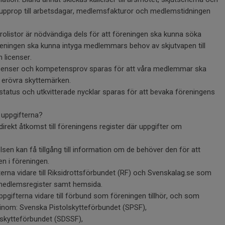
 upprop till arbetsdagar, medlemsfakturor och medlemstidningen
listor är nödvändiga dels för att föreningen ska kunna söka
öreningen ska kunna intyga medlemmars behov av skjutvapen till
 licenser.
icenser och kompetensprov sparas för att våra medlemmar ska
h erövra skyttemärken.
atus och utkvitterade nycklar sparas för att bevaka föreningens
r uppgifterna?
irekt åtkomst till föreningens register där uppgifter om
lsen kan få tillgång till information om de behöver den för att
n i föreningen.
erna vidare till Riksidrottsförbundet (RF) och Svenskalag.se som
medlemsregister samt hemsida.
pgifterna vidare till förbund som föreningen tillhör, och som
inom: Svenska Pistolskytteförbundet (SPSF),
skytteförbundet (SDSSF),