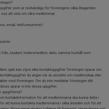
eningen?
ppgifter som är nödvändiga för föreningens olika åtaganden.
ör oss att veta om våra medlemmar:
ess, email, telefonnummer)
sserier
från, student, hedersmedlem, aktiv, samma hushåll som
em själv kan styra vilka kontaktuppgifter föreningen sparar om
 kontaktuppgifter du angav när du ansökte om medlemskap eller
akter med föreningen. Om du inte meddelar föreningen ditt
ress sparar vi inte dessa uppgifter.
n uppgifterna?
ch kontaktinformation för att medlemmarna ska kunna delta i
 för att kunna kontakta medlemmarna i olika ärenden och för att
mation. Bland annat skickas kallelser till årsmötet, skjutschema och