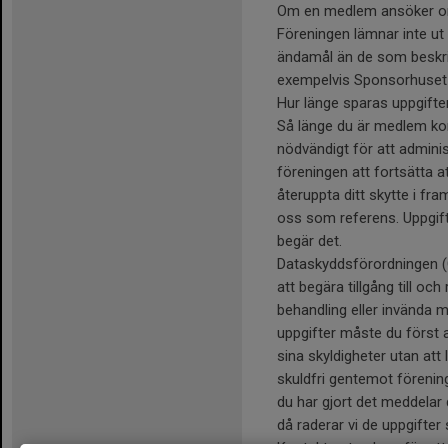
Om en medlem ansöker om v
Föreningen lämnar inte ut 
ändamål än de som beskriv
exempelvis Sponsorhuset 
Hur länge sparas uppgifte
Så länge du är medlem ko
nödvändigt för att admin
föreningen att fortsätta a
återuppta ditt skytte i fra
oss som referens. Uppgift
begär det.
Dataskyddsförordningen (G
att begära tillgång till oc
behandling eller invända m
uppgifter måste du först a
sina skyldigheter utan at
skuldfri gentemot förening
du har gjort det meddelar 
då raderar vi de uppgifter