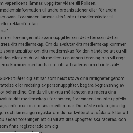
apenlicens lämnas uppgifter vidare till Polisen.
medlemsinformation till andra organisationer eller för andra
s ovan. Föreningen lämnar alltså inte ut medlemslistor till
eller reklamföretag.
rna?
mmer föreningen att spara uppgifter om det eftersom det är
istrera ditt medlemskap. Om du avslutar ditt medlemskap kommer
tt spara uppgifter om ditt medlemskap för den händelse att du vill
mtiden eller om du vill bli medlem i en annan förening och vill ange
erna kommer med andra ord inte att raderas om du inte själv
DPR) tillåter dig att när som helst utöva dina rättigheter genom
h rättelse eller radering av personuppgifter, begära begränsning av
ot behandling. Om du vill utnyttja möjligheten att radera dina
vsluta ditt medlemskap i föreningen; föreningen kan inte uppfylla
t lagra information om sina medlemmar. Du måste också göra dig
en och lämna igen nycklar om du har kvitterat ut sådana. Efter att
du sedan föreningen att du vill att dina uppgifter ska raderas, och
 som finns registrerade om dig.