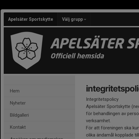
Apelsäter Sportskytte
Välj grupp
APELSÄTER S
Officiell hemsida
integritetspol
Hem
Integritetspolicy
Nyheter
Apelsäter Sportskytte (ne
för behandlingen av pers
Bildgalleri
verksamhet.
Kontakt
För att föreningen ska ku
olika ändamål kopplade ti