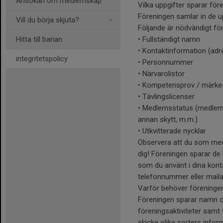
Ansökan om medlemskap
Vilka uppgifter sparar för
Föreningen samlar in de u
Vill du börja skjuta?
Följande är nödvändigt f
Hitta till banan
• Fullständigt namn
• Kontaktinformation (adr
integritetspolicy
• Personnummer
• Närvarolistor
• Kompetensprov / märke
• Tävlingslicenser
• Medlemsstatus (medlem 
annan skytt, m.m.)
• Utkvitterade nycklar
Observera att du som medl
dig! Föreningen sparar de
som du använt i dina kont
telefonnummer eller mailad
Varför behöver föreninge
Föreningen sparar namn o
föreningsaktiviteter samt
skicka olika sorters infor