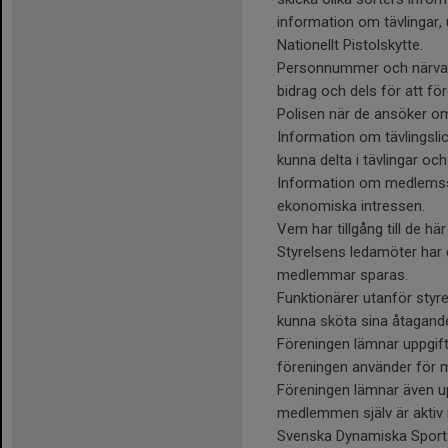
information om tävlingar,
Nationellt Pistolskytte.
Personnummer och närvaro
bidrag och dels för att f
Polisen när de ansöker om
Information om tävlingsl
kunna delta i tävlingar oc
Information om medlemsst
ekonomiska intressen.
Vem har tillgång till de hä
Styrelsens ledamöter har d
medlemmar sparas.
Funktionärer utanför styre
kunna sköta sina åtagande
Föreningen lämnar uppgift
föreningen använder för 
Föreningen lämnar även up
medlemmen själv är aktiv 
Svenska Dynamiska Sport