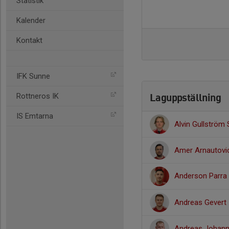
Statistik
Kalender
Kontakt
IFK Sunne
Laguppställning
Rottneros IK
IS Emtarna
Alvin Gullström
Amer Arnautovi
Anderson Parra
Andreas Gevert
Andreas Johan