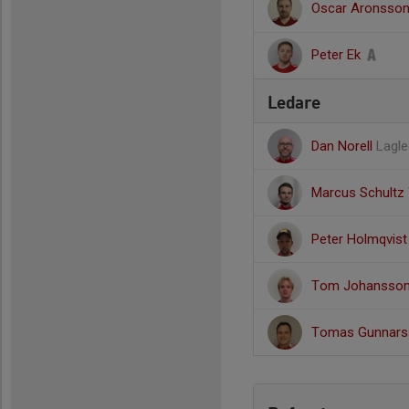
Oscar Aronsso
Peter Ek
Ledare
Dan Norell
Lagle
Marcus Schultz
Peter Holmqvis
Tom Johansso
Tomas Gunnar