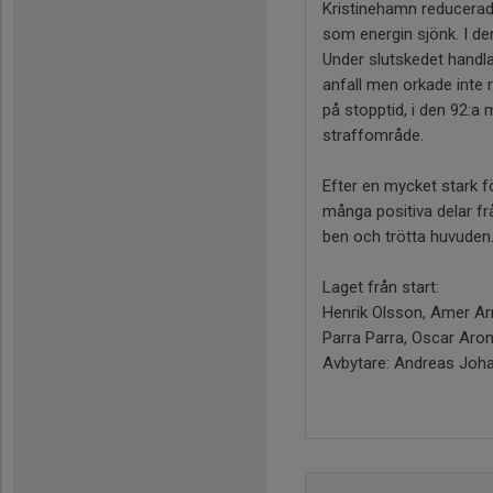
Kristinehamn reducerade 
som energin sjönk. I den
Under slutskedet handl
anfall men orkade inte r
på stopptid, i den 92:a m
straffområde.
Efter en mycket stark f
många positiva delar fr
ben och trötta huvuden
Laget från start:
Henrik Olsson, Amer Arn
Parra Parra, Oscar Aro
Avbytare: Andreas Johan