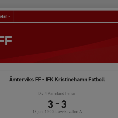
kolan
FF
Ämterviks FF - IFK Kristinehamn Fotboll
Div 4 Värmland herrar
3 - 3
18 jun, 19:00, Lövviksvallen A