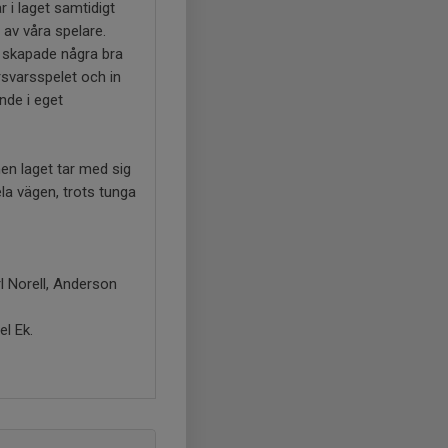
 i laget samtidigt
 av våra spelare.
 skapade några bra
rsvarsspelet och in
ande i eget
men laget tar med sig
la vägen, trots tunga
l Norell, Anderson
el Ek.