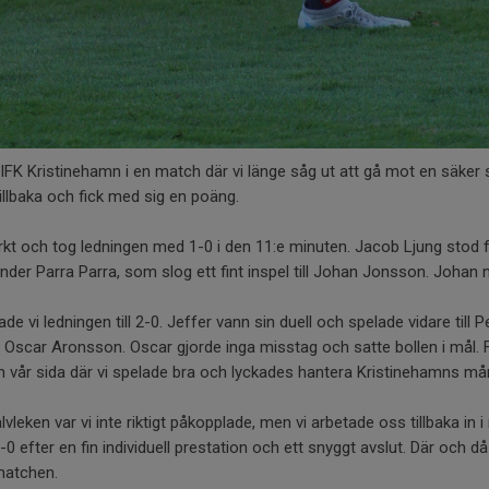
FK Kristinehamn i en match där vi länge såg ut att gå mot en säker
llbaka och fick med sig en poäng.
kt och tog ledningen med 1-0 i den 11:e minuten. Jacob Ljung stod f
Ander Parra Parra, som slog ett fint inspel till Johan Jonsson. Johan 
de vi ledningen till 2-0. Jeffer vann sin duell och spelade vidare till
e Oscar Aronsson. Oscar gjorde inga misstag och satte bollen i mål. F
n vår sida där vi spelade bra och lyckades hantera Kristinehamns mån
lvleken var vi inte riktigt påkopplade, men vi arbetade oss tillbaka in 
0 efter en fin individuell prestation och ett snyggt avslut. Där och 
 matchen.