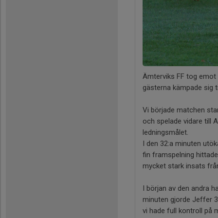
Ämterviks FF tog emot I
gästerna kämpade sig ti
Vi började matchen star
och spelade vidare till 
ledningsmålet.
I den 32:a minuten utöka
fin framspelning hittad
mycket stark insats frå
I början av den andra ha
minuten gjorde Jeffer 3-
vi hade full kontroll på