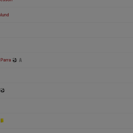
slund
 Parra