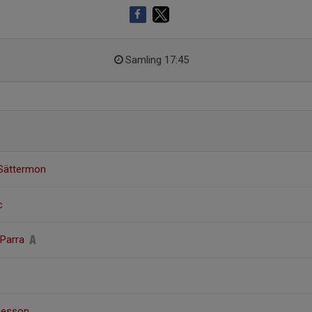
Samling 17:45
 Sättermon
c
 Parra
nesson