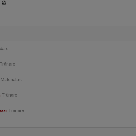
n
dare
Tränare
t
Materialare
n
Tränare
sson
Tränare