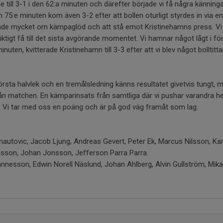
till 3-1 i den 62:a minuten och därefter började vi få några känningar
 75:e minuten kom även 3-2 efter att bollen oturligt styrdes in via en
ade mycket om kämpaglöd och att stå emot Kristinehamns press. Vi
iktigt få till det sista avgörande momentet. Vi hamnar något lågt i fö
inuten, kvitterade Kristinehamn till 3-3 efter att vi blev något bolltitt
örsta halvlek och en tremålsledning känns resultatet givetvis tungt, 
ån matchen. En kämparinsats från samtliga där vi pushar varandra he
. Vi tar med oss en poäng och är på god väg framåt som lag.
autovic, Jacob Ljung, Andreas Gevert, Peter Ek, Marcus Nilsson, Kar
nsson, Johan Jonsson, Jefferson Parra Parra.
nesson, Edwin Norell Näslund, Johan Ahlberg, Alvin Gullström, Mika