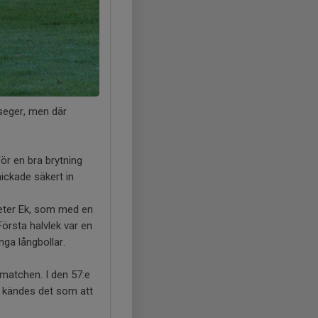
 seger, men där
ör en bra brytning
nickade säkert in
 Peter Ek, som med en
örsta halvlek var en
ga långbollar.
i matchen. I den 57:e
då kändes det som att