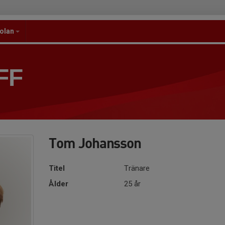
kolan
FF
Tom Johansson
Titel
Tränare
Ålder
25 år