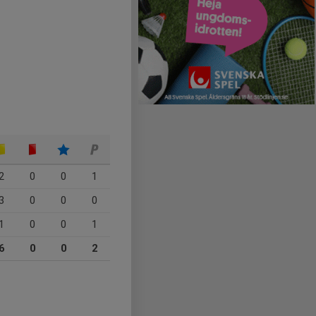
2
0
0
1
3
0
0
0
1
0
0
1
6
0
0
2