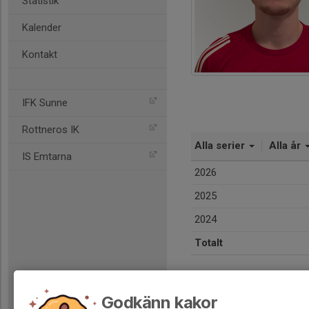
Statistik
Kalender
Kontakt
IFK Sunne
Rottneros IK
Alla serier
Alla år
IS Emtarna
2026
2025
2024
Totalt
Godkänn kakor