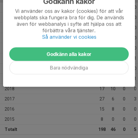
Godkänn kakor
2026
13
0
0
0
Vi använder oss av kakor (cookies) för att vår
webbplats ska fungera bra för dig. De används
2025
4
4
0
0
även för webbanalys i syfte att hjälpa oss att
2024
20
4
0
0
förbättra våra tjänster.
Så använder vi cookies
2023
24
4
0
0
2022
13
2
0
0
Godkänn alla kakor
2021
20
0
0
1
Bara nödvändiga
2020
17
3
0
0
2019
20
5
0
1
2018
17
10
0
0
2017
27
6
0
3
2016
15
8
0
0
2015
8
0
0
0
Totalt
198
46
0
5