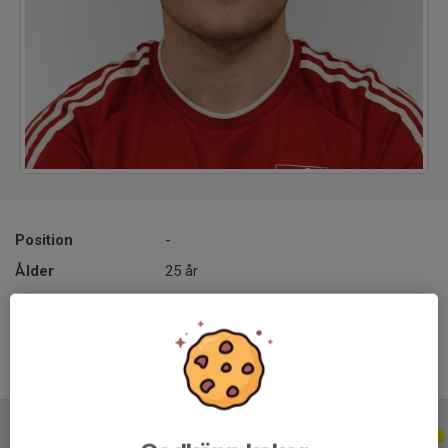
Position
-
Ålder
25 år
Tidigare klubbar
Egen produkt
ALLA SERIER
ALLA ÅR