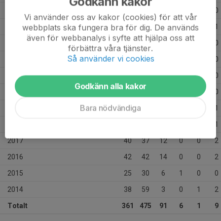
Godkänn kakor
2025
25
50
3
0
0
0
Vi använder oss av kakor (cookies) för att vår
webbplats ska fungera bra för dig. De används
2024
30
35
10
0
0
1
även för webbanalys i syfte att hjälpa oss att
2023
27
16
14
0
0
0
förbättra våra tjänster.
Så använder vi cookies
2022
22
25
5
0
0
0
2021
23
45
2
5
0
0
Godkänn alla kakor
2020
14
20
4
0
0
0
Bara nödvändiga
2019
34
54
6
0
0
1
2018
26
28
11
0
0
1
2017
40
37
12
0
0
2
2016
42
42
14
0
0
2
2015
25
30
6
1
0
0
2014
38
59
3
0
1
2
Totalt
361
475
91
6
1
9