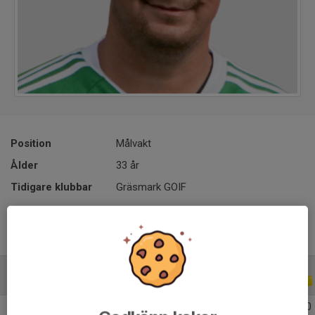
Position
Målvakt
Ålder
33 år
Tidigare klubbar
Gräsmark GOIF
ALLA SERIER
ALLA ÅR
2026
15
34
1
0
0
0