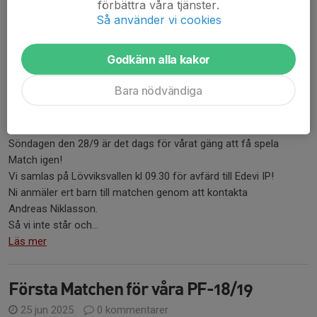
förbättra våra tjänster.
Så använder vi cookies
För mer info och anmälan, kontakta ungdomsansvariga:
And...
Läs mer
Godkänn alla kakor
Bara nödvändiga
Matcher 28/9
14 sep 2025
0 kommentarer
Söndagen den 28/9 är det dags för vårat gäng att få spela
Match igen!
Vi samlas på Lövviksvallen kl 09.30 för avfärd till Edevi IP!
Ni anmäler ert barn till matchen genom att kontakta
Andreas Niklasson.
Så vi inte står och...
Läs mer
Första Matchen för våra PF-18/19
25 jun 2025
0 kommentarer