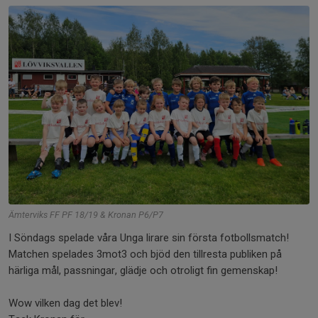
Ämterviks FF PF 18/19 & Kronan P6/P7
I Söndags spelade våra Unga lirare sin första fotbollsmatch!
Matchen spelades 3mot3 och bjöd den tillresta publiken på
härliga mål, passningar, glädje och otroligt fin gemenskap!
Wow vilken dag det blev!