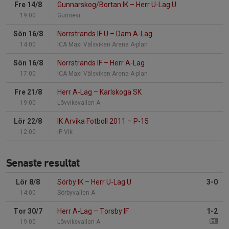
Fre 14/8
Gunnarskog/Bortan IK
–
Herr U-Lag U
19:00
Gunnevi
Sön 16/8
Norrstrands IF U
–
Dam A-Lag
14:00
ICA Maxi Välsviken Arena A-plan
Sön 16/8
Norrstrands IF
–
Herr A-Lag
17:00
ICA Maxi Välsviken Arena A-plan
Fre 21/8
Herr A-Lag
–
Karlskoga SK
19:00
Lövviksvallen A
Lör 22/8
IK Arvika Fotboll 2011
–
P-15
12:00
IP Vik
Senaste resultat
Lör 8/8
Sörby IK
–
Herr U-Lag U
3-0
14:00
Sörbyvallen A
Tor 30/7
Herr A-Lag
–
Torsby IF
1-2
19:00
Lövviksvallen A