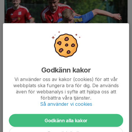
Godkänn kakor
Vi använder oss av kakor (cookies) för att vår
webbplats ska fungera bra för dig. De används
även för webbanalys i syfte att hjälpa oss att
förbättra våra tjänster.
Så använder vi cookies
Det blev förlust med 4-0 mot KB Karlskoga i söndagens
Godkänn alla kakor
enkronasmatch.
Det märktes redan inför avspark att det var ett taggat