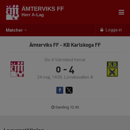
ÄMTERVIKS FF
Herr A-Lag
Logga in
Matcher
Ämterviks FF - KB Karlskoga FF
Div 4 Värmland herrar
0 - 4
24 maj, 14:00, Lövviksvallen A
Samling 12:45