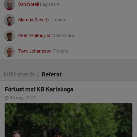
Dan Norell
Lagledare
Marcus Schultz
Tränare
Peter Holmqvist
Materialare
Tom Johansson
Tränare
Inför match
/
Referat
Förlust mot KB Karlskoga
25 maj, 21:31