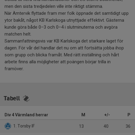
men den sista tredjedelen ville inte riktigt stämma.
När Ämtervik flyttade fram mer folk öppnade det samtidigt upp
ytor bakåt, något KB Karlskoga utnyttjade effektivt. Gästerna
kunde göra både 0–3 och 0–4 i slutminuterna och avgöra
matchen helt.
Sammanfattningsvis var KB Karlskoga det starkare laget för
dagen. För vår del handlar det nu om att fortsätta jobba ihop
som grupp och blicka framåt. Med rätt inställning och hårt
arbete finns alla möjligheter att poängen börjar trilla in
framöver.
Tabell
Div 4 Värmland herrar
M
+/-
P
1. Torsby IF
13
40
36