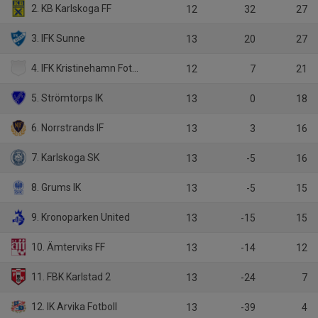
2. KB Karlskoga FF
12
32
27
3. IFK Sunne
13
20
27
4. IFK Kristinehamn Fotboll
12
7
21
5. Strömtorps IK
13
0
18
6. Norrstrands IF
13
3
16
7. Karlskoga SK
13
-5
16
8. Grums IK
13
-5
15
9. Kronoparken United
13
-15
15
10. Ämterviks FF
13
-14
12
11. FBK Karlstad 2
13
-24
7
12. IK Arvika Fotboll
13
-39
4