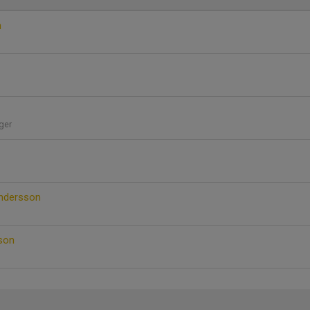
n
ger
Andersson
son