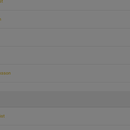
st
n
iksson
ist