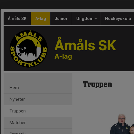
Åmåls SK
A-lag
Junior
Ungdom
Hockeyskola
Åmåls SK
A-lag
Truppen
Hem
Nyheter
Truppen
Matcher