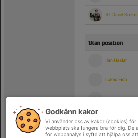
47. David Kozm
Utan position
Jan Haslar
Lukas Eich
Matias Kutvone
Godkänn kakor
Sebastian Lövg
Vi använder oss av kakor (cookies) för 
webbplats ska fungera bra för dig. De
för webbanalys i syfte att hjälpa oss at