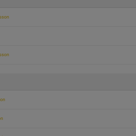
sson
nsson
son
on