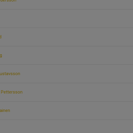
ndersson
d
g
Gustavsson
 Pettersson
ainen