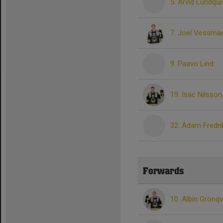
5. Arvid Lundqui
7. Joel Vessma
9. Paavo Lind
19. Isac Nilsson
32. Adam Fredr
Forwards
10. Albin Grönqv