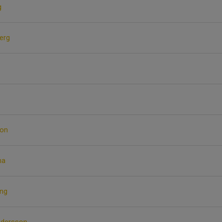
g
erg
son
ma
ing