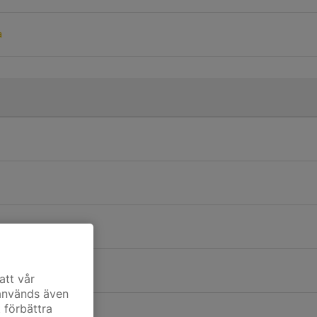
a
n
ren
att vår
 används även
t förbättra